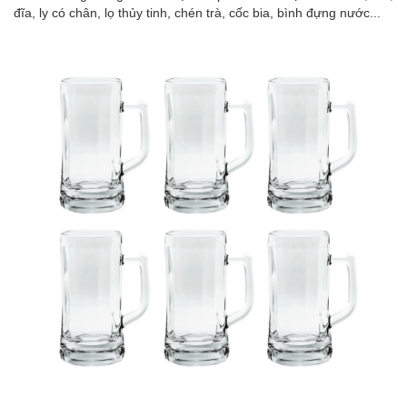
đĩa, ly có chân, lọ thủy tinh, chén trà, cốc bia, bình đựng nước...