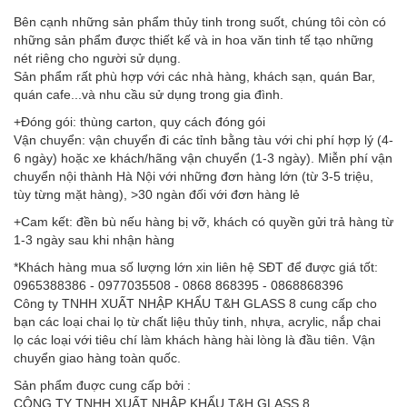
Bên cạnh những sản phẩm thủy tinh trong suốt, chúng tôi còn có
những sản phẩm được thiết kế và in hoa văn tinh tế tạo những
nét riêng cho người sử dụng.
Sản phẩm rất phù hợp với các nhà hàng, khách sạn, quán Bar,
quán cafe...và nhu cầu sử dụng trong gia đình.
+Đóng gói: thùng carton, quy cách đóng gói
Vận chuyển: vận chuyển đi các tỉnh bằng tàu với chi phí hợp lý (4-
6 ngày) hoặc xe khách/hãng vận chuyển (1-3 ngày). Miễn phí vận
chuyển nội thành Hà Nội với những đơn hàng lớn (từ 3-5 triệu,
tùy từng mặt hàng), >30 ngàn đối với đơn hàng lẻ
+Cam kết: đền bù nếu hàng bị vỡ, khách có quyền gửi trả hàng từ
1-3 ngày sau khi nhận hàng
*Khách hàng mua số lượng lớn xin liên hệ SĐT để được giá tốt:
0965388386 - 0977035508 - 0868 868395 - 0868868396
Công ty TNHH XUẤT NHẬP KHẨU T&H GLASS 8 cung cấp cho
bạn các loại chai lọ từ chất liệu thủy tinh, nhựa, acrylic, nắp chai
lọ các loại với tiêu chí làm khách hàng hài lòng là đầu tiên. Vận
chuyển giao hàng toàn quốc.
Sản phẩm đuợc cung cấp bởi :
CÔNG TY TNHH XUẤT NHẬP KHẨU T&H GLASS 8