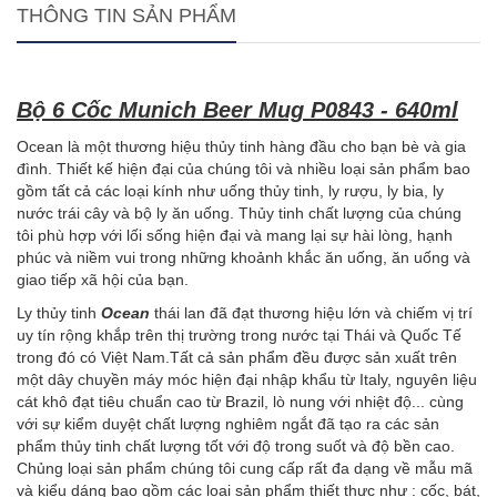
THÔNG TIN SẢN PHẨM
Bộ 6 Cốc Munich Beer Mug P0843 - 640ml
Ocean là một thương hiệu thủy tinh hàng đầu cho bạn bè và gia
đình.
Thiết kế hiện đại của chúng tôi và nhiều loại sản phẩm bao
gồm tất cả các loại kính như uống thủy tinh, ly rượu, ly bia, ly
nước trái cây và bộ ly ăn uống.
Thủy tinh chất lượng của chúng
tôi phù hợp với lối sống hiện đại và mang lại sự hài lòng, hạnh
phúc và niềm vui trong những khoảnh khắc ăn uống, ăn uống và
giao tiếp xã hội của bạn.
Ly thủy tinh
Ocean
thái lan đã đạt thương hiệu lớn và chiếm vị trí
uy tín rộng khắp trên thị trường trong nước tại Thái và Quốc Tế
trong đó có Việt Nam.Tất cả sản phẩm đều được sản xuất trên
một dây chuyền máy móc hiện đại nhập khẩu từ Italy, nguyên liệu
cát khô đạt tiêu chuẩn cao từ Brazil, lò nung với nhiệt độ... cùng
với sự kiểm duyệt chất lượng nghiêm ngắt đã tạo ra các sản
phẩm thủy tinh chất lượng tốt với độ trong suốt và độ bền cao.
Chủng loại sản phẩm chúng tôi cung cấp rất đa dạng về mẫu mã
và kiểu dáng bao gồm các loại sản phẩm thiết thực như : cốc, bát,