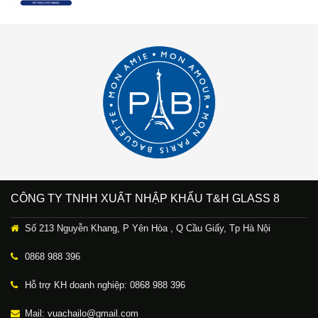
CÔNG TY TNHH XUẤT NHẬP KHẨU T&H GLASS 8
Số 213 Nguyễn Khang, P Yên Hòa , Q Cầu Giấy, Tp Hà Nội
0868 988 396
Hỗ trợ KH doanh nghiệp: 0868 988 396
Mail: vuachailo@gmail.com