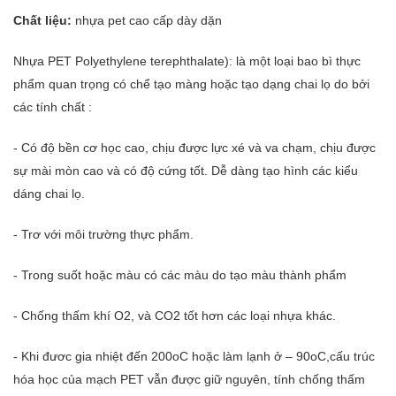
Chất liệu:
nhựa pet cao cấp dày dặn
Nhựa PET Polyethylene terephthalate): là một loại bao bì thực
phẩm quan trọng có chể tạo màng hoặc tạo dạng chai lọ do bởi
các tính chất :
- Có độ bền cơ học cao, chịu được lực xé và va chạm, chịu được
sự mài mòn cao và có độ cứng tốt. Dễ dàng tạo hình các kiểu
dáng chai lọ.
- Trơ với môi trường thực phẩm.
- Trong suốt hoặc màu có các màu do tạo màu thành phẩm
- Chống thấm khí O2, và CO2 tốt hơn các loại nhựa khác.
- Khi đươc gia nhiệt đến 200oC hoặc làm lạnh ở – 90oC,cấu trúc
hóa học của mạch PET vẫn được giữ nguyên, tính chống thấm