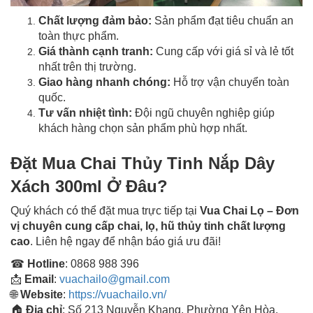
Chất lượng đảm bảo:
Sản phẩm đạt tiêu chuẩn an
toàn thực phẩm.
Giá thành cạnh tranh:
Cung cấp với giá sỉ và lẻ tốt
nhất trên thị trường.
Giao hàng nhanh chóng:
Hỗ trợ vận chuyển toàn
quốc.
Tư vấn nhiệt tình:
Đội ngũ chuyên nghiệp giúp
khách hàng chọn sản phẩm phù hợp nhất.
Đặt Mua Chai Thủy Tinh Nắp Dây
Xách 300ml Ở Đâu?
Quý khách có thể đặt mua trực tiếp tại
Vua Chai Lọ – Đơn
vị chuyên cung cấp chai, lọ, hũ thủy tinh chất lượng
cao
. Liên hệ ngay để nhận báo giá ưu đãi!
☎
Hotline
: 0868 988 396
📩
Email
:
vuachailo@gmail.com
🌐
Website
:
https://vuachailo.vn/
🏠
Địa chỉ
: Số 213 Nguyễn Khang, Phường Yên Hòa,