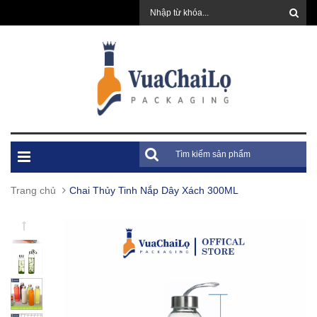
Trang chủ
Chai Thủy Tinh Nắp Dây Xách 300ML