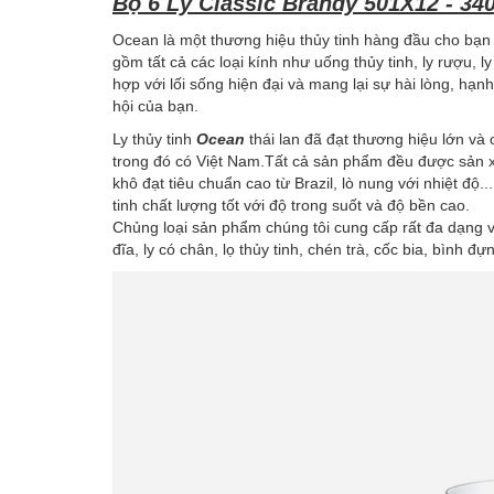
Bộ 6 Ly Classic Brandy 501X12 - 34
Ocean là một thương hiệu thủy tinh hàng đầu cho bạn 
gồm tất cả các loại kính như uống thủy tinh, ly rượu, ly
hợp với lối sống hiện đại và mang lại sự hài lòng, hạ
hội của bạn.
Ly thủy tinh
Ocean
thái lan đã đạt thương hiệu lớn và 
trong đó có Việt Nam.Tất cả sản phẩm đều được sản xu
khô đạt tiêu chuẩn cao từ Brazil, lò nung với nhiệt độ
tinh chất lượng tốt với độ trong suốt và độ bền cao.
Chủng loại sản phẩm chúng tôi cung cấp rất đa dạng v
đĩa, ly có chân, lọ thủy tinh, chén trà, cốc bia, bình đự