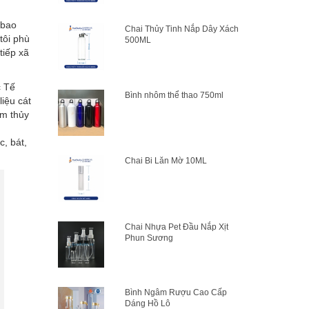
 bao
Chai Thủy Tinh Nắp Dây Xách
tôi phù
500ML
tiếp xã
c Tế
Bình nhôm thể thao 750ml
iệu cát
ẩm thủy
, bát,
Chai Bi Lăn Mờ 10ML
Chai Nhựa Pet Đầu Nắp Xịt
Phun Sương
Bình Ngâm Rượu Cao Cấp
Dáng Hồ Lô