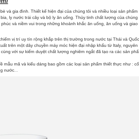
0ml
bè và gia đình.
Thiết kế hiện đại của chúng tôi và nhiều loại sản phẩm
 bia, ly nước trái cây và bộ ly ăn uống.
Thủy tinh chất lượng của chúng 
nh phúc và niềm vui trong những khoảnh khắc ăn uống, ăn uống và giao 
chiếm vị trí uy tín rộng khắp trên thị trường trong nước tại Thái và Quố
ất trên một dây chuyền máy móc hiện đại nhập khẩu từ Italy, nguyên l
... cùng với sự kiểm duyệt chất lượng nghiêm ngắt đã tạo ra các sản ph
ề mẫu mã và kiểu dáng bao gồm các loại sản phẩm thiết thực như : cốc
ng nước...