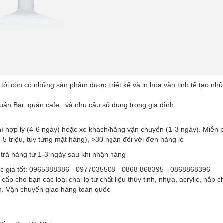
tôi còn có những sản phẩm được thiết kế và in hoa văn tinh tế tạo nh
án Bar, quán cafe...và nhu cầu sử dụng trong gia đình.
hí hợp lý (4-6 ngày) hoặc xe khách/hãng vận chuyển (1-3 ngày). Miễn 
5 triệu, tùy từng mặt hàng), >30 ngàn đối với đơn hàng lẻ
 trả hàng từ 1-3 ngày sau khi nhận hàng
ợc giá tốt: 0965388386 - 0977035508 - 0868 868395 - 0868868396
 bạn các loại chai lọ từ chất liệu thủy tinh, nhựa, acrylic, nắp ch
iên. Vận chuyển giao hàng toàn quốc.