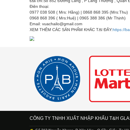
Địa chỉ:Số 852 Đường Láng , P Láng Thượng , Quận 
Điên thoại:
0977 038 508 ( Mrs: Hằng) | 0868 868 395 (Mrs:Thu)
0968 868 396 ( Mrs:Huệ) | 0965 388 386 (Mr Thịnh)
Email: vuachailo@gmail.com
XEM THÊM CÁC SẢN PHẨM KHÁC TẠI ĐÂY:
https://b
CÔNG TY TNHH XUẤT NHẬP KHẨU T&H GLA