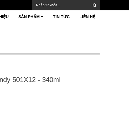
HIỆU
SẢN PHẨM
TIN TỨC
LIÊN HỆ
andy 501X12 - 340ml