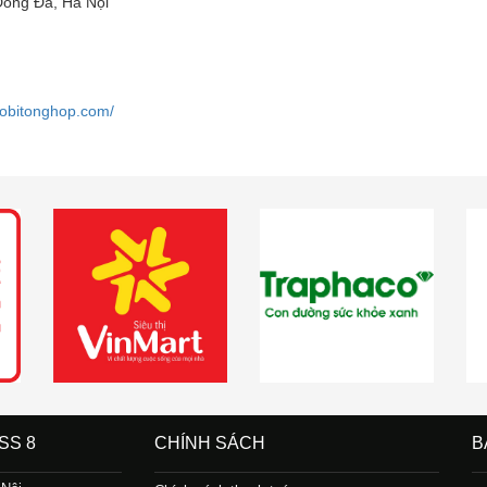
Đống Đa, Hà Nội
aobitonghop.com/
SS 8
CHÍNH SÁCH
B