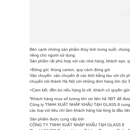
Bên cạnh những sản phẩm thủy tinh trong suốt, chúng 
riêng cho người sử dụng.
Sản phẩm rất phù hợp với các nhà hàng, khách sạn, qu
+Đóng gói: thùng carton, quy cách đóng gói
Vận chuyển: vận chuyển đi các tỉnh bằng tàu với chi p
chuyển nội thành Hà Nội với những đơn hàng lớn (từ 3-
+Cam kết: đền bù nếu hàng bị vỡ, khách có quyền gửi
*Khách hàng mua số lượng lớn xin liên hệ SĐT để đư
Công ty TNHH XUẤT NHẬP KHẨU T&H GLASS 8 cung cấp cho
các loại với tiêu chí làm khách hàng hài lòng là đầu t
Sản phẩm đuợc cung cấp bởi :
CÔNG TY TNHH XUẤT NHẬP KHẨU T&H GLASS 8