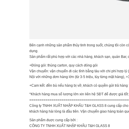
Bên cạnh những sản phẩm thủy tinh trong suốt, chúng tôi còn c
dụng.
Sản phẩm rất phù hợp với các nhà hàng, khách sạn, quán Bar, q
+Đóng gói: thùng carton, quy cách đóng gói
Vận chuyển: vận chuyển đi các tỉnh bằng tàu với chi phí hợp l
Nội với những đơn hàng lớn (từ 3-5 triệu, tùy từng mặt hàng), 
+Cam kết: đền bù nếu hàng bị vỡ, khách có quyền gửi trả hàng
*Khách hàng mua số lượng lớn xin liên hệ SĐT để được giá t
=================================================
Công ty TNHH XUẤT NHẬP KHẨU T&H GLASS 8 cung cấp cho bạn các l
khách hàng hài lòng là đầu tiên. Vận chuyển giao hàng toàn qu
Sản phẩm đuợc cung cấp bởi :
CÔNG TY TNHH XUẤT NHẬP KHẨU T&H GLASS 8