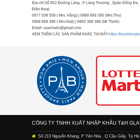
Địa chỉ:Số 852 Đường Láng , P Láng Thượng , Quận Đống Đa,
Điên thoại:
0977 038 508 ( Mrs: Hằng) | 0868 868 395 (Mrs:Thu)
0968 868 396 ( Mrs:Huệ) | 0965 388 386 (Mr Thịnh)
Email: vuachailo@gmail.com
XEM THÊM CÁC SẢN PHẨM KHÁC TẠI ĐÂY:
https://baobitong
CÔNG TY TNHH XUẤT NHẬP KHẨU T&H GLA
Số 213 Nguyễn Khang, P Yên Hòa , Q Cầu Giấy, Tp Hà