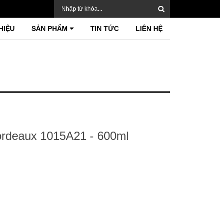
HIỆU
SẢN PHẨM
TIN TỨC
LIÊN HỆ
ordeaux 1015A21 - 600ml