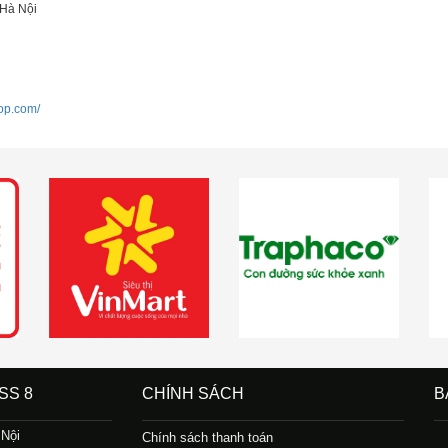
 Hà Nội
hop.com/
SS 8
CHÍNH SÁCH
B
 Nội
Chính sách thanh toán