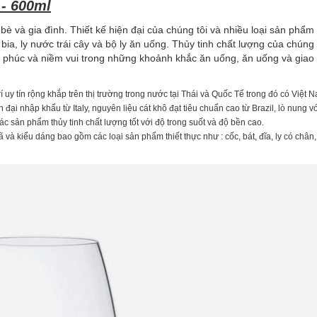
- 600ml
bè và gia đình.
Thiết kế hiện đại của chúng tôi và nhiều loại sản phẩm
 bia, ly nước trái cây và bộ ly ăn uống.
Thủy tinh chất lượng của chúng 
nh phúc và niềm vui trong những khoảnh khắc ăn uống, ăn uống và giao 
rí uy tín rộng khắp trên thị trường trong nước tại Thái và Quốc Tế trong đó có Việt 
i nhập khẩu từ Italy, nguyên liệu cát khô đạt tiêu chuẩn cao từ Brazil, lò nung vớ
ác sản phẩm thủy tinh chất lượng tốt với độ trong suốt và độ bền cao.
à kiểu dáng bao gồm các loại sản phẩm thiết thực như : cốc, bát, đĩa, ly có chân, 