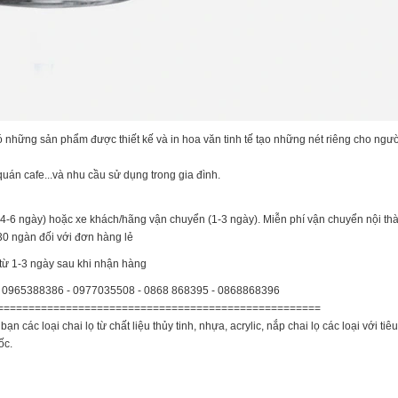
ó những sản phẩm được thiết kế và in hoa văn tinh tế tạo những nét riêng cho ngư
uán cafe...và nhu cầu sử dụng trong gia đình.
ý (4-6 ngày) hoặc xe khách/hãng vận chuyển (1-3 ngày). Miễn phí vận chuyển nội t
>30 ngàn đối với đơn hàng lẻ
 từ 1-3 ngày sau khi nhận hàng
ốt: 0965388386 - 0977035508 - 0868 868395 - 0868868396
====================================================
oại chai lọ từ chất liệu thủy tinh, nhựa, acrylic, nắp chai lọ các loại với tiêu
ốc.