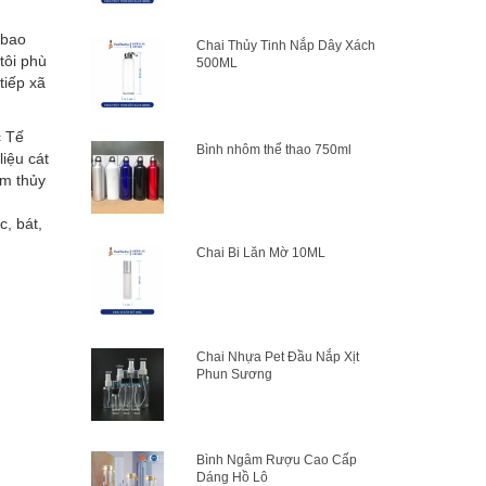
 bao
Chai Thủy Tinh Nắp Dây Xách
tôi phù
500ML
tiếp xã
c Tế
Bình nhôm thể thao 750ml
iệu cát
ẩm thủy
, bát,
Chai Bi Lăn Mờ 10ML
Chai Nhựa Pet Đầu Nắp Xịt
Phun Sương
Bình Ngâm Rượu Cao Cấp
Dáng Hồ Lô