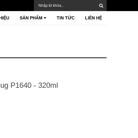
HIỆU
SẢN PHẨM
TIN TỨC
LIÊN HỆ
ug P1640 - 320ml