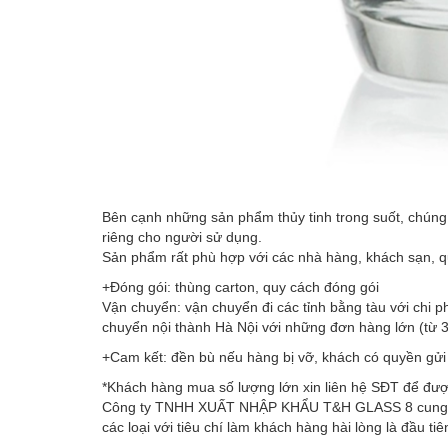
Bên cạnh những sản phẩm thủy tinh trong suốt, chúng 
riêng cho người sử dụng.
Sản phẩm rất phù hợp với các nhà hàng, khách sạn, qu
+Đóng gói: thùng carton, quy cách đóng gói
Vận chuyển: vận chuyển đi các tỉnh bằng tàu với chi p
chuyển nội thành Hà Nội với những đơn hàng lớn (từ 3-
+Cam kết: đền bù nếu hàng bị vỡ, khách có quyền gửi
*Khách hàng mua số lượng lớn xin liên hệ SĐT để đư
Công ty TNHH XUẤT NHẬP KHẨU T&H GLASS 8 cung cấp cho
các loại với tiêu chí làm khách hàng hài lòng là đầu t