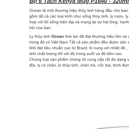
Bộ 6 Tách Kenya Mug P1640 - 320ml
Ocean là một thương hiệu thủy tinh hàng đầu cho bạn 
gồm tất cả các loại kính như uống thủy tinh, ly rượu, ly
hợp với lối sống hiện đại và mang lại sự hài lòng, hạ
hội của bạn.
Ly thủy tinh
Ocean
thái lan đã đạt thương hiệu lớn và 
trong đó có Việt Nam.Tất cả sản phẩm đều được sản xu
khô đạt tiêu chuẩn cao từ Brazil, lò nung với nhiệt độ
tinh chất lượng tốt với độ trong suốt và độ bền cao.
Chủng loại sản phẩm chúng tôi cung cấp rất đa dạng v
đĩa, ly có chân, lọ thủy tinh, chén trà, cốc bia, bình đự