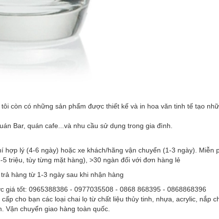
tôi còn có những sản phẩm được thiết kế và in hoa văn tinh tế tạo nh
án Bar, quán cafe...và nhu cầu sử dụng trong gia đình.
hí hợp lý (4-6 ngày) hoặc xe khách/hãng vận chuyển (1-3 ngày). Miễn 
5 triệu, tùy từng mặt hàng), >30 ngàn đối với đơn hàng lẻ
 trả hàng từ 1-3 ngày sau khi nhận hàng
ợc giá tốt: 0965388386 - 0977035508 - 0868 868395 - 0868868396
 bạn các loại chai lọ từ chất liệu thủy tinh, nhựa, acrylic, nắp ch
iên. Vận chuyển giao hàng toàn quốc.