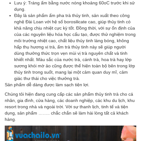
Lưu ý: Tráng ấm bằng nước nóng khoảng 60oC trước khi sử
dụng.
Đây là sản phẩm ấm pha trà thủy tinh, sản xuất theo công
nghệ Đài Loan với hệ số borosilicate cao, giúp thủy tinh có
khả năng chịu nhiệt cực kỳ tốt. Đồng thời, với sự ổn định của
của các nguyên liệu hóa học cấu tạo, được thử nghiệm trong
môi trường nhiệt cao, chất liệu thủy tinh láng bóng, không
hấp thụ hương vị trà, ấm trà thủy tinh này sẽ giúp người
dùng thưởng thức trọn vẹn mùi vị trà nguyên chất và tinh
khiết nhất. Màu sắc của nước trà, cánh trà, hoa trà hay lớp
sương khói mờ ảo cũng được thể hiện toàn bộ bên trong lớp
thủy tinh trong suốt, mang lại một cảm quan duy mĩ, cảm
giác thư thái cho việc thưởng trà.
Sản phẩm dễ dàng được làm sạch tiện lợi.
Chúng tôi hiện đang cung cấp các sản phẩm thủy tinh trà cho cá
nhân, gia đình, cửa hàng, các doanh nghiệp, các khu du lịch, khu
resort trong nhà và ngoài trời. Với sự thanh lịch, tinh tế và tiện
dụng, sản phẩm …….. chắc chắn sẽ làm hài lòng tất cả khách
hàng.