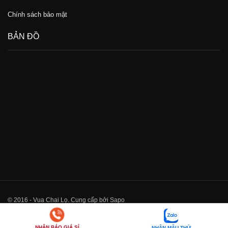
Chính sách bảo mật
BẢN ĐỒ
© 2016 - Vua Chai Lọ. Cung cấp bởi Sapo
NHẬN BÁO GIÁ SỈ
NHẬN MẪU THỬ