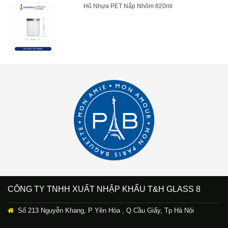
Hũ Nhựa PET Nắp Nhôm 820ml
CÔNG TY TNHH XUẤT NHẬP KHẨU T&H GLASS 8
Số 213 Nguyễn Khang, P Yên Hòa , Q Cầu Giấy, Tp Hà Nội