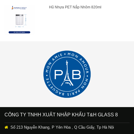
Hũ Nhựa PET Nắp Nhôm 820ml
CÔNG TY TNHH XUẤT NHẬP KHẨU T&H GLASS 8
Số 213 Nguyễn Khang, P Yên Hòa , Q Cầu Giấy, Tp Hà Nội