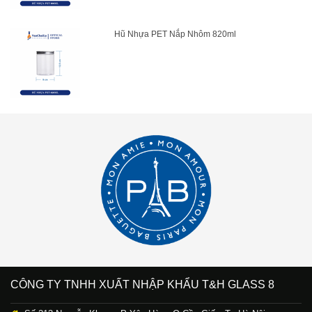
Hũ Nhựa PET Nắp Nhôm 820ml
CÔNG TY TNHH XUẤT NHẬP KHẨU T&H GLASS 8