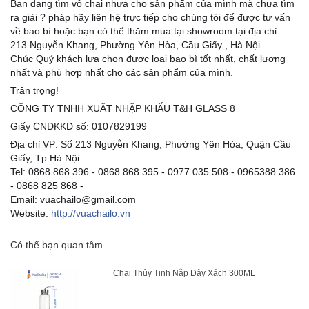
Bạn đang tìm vỏ chai nhựa cho sản phẩm của mình mà chưa tìm
ra giải ? pháp hãy liên hệ trực tiếp cho chúng tôi để
được tư vấn
về bao bì hoặc bạn có thể thăm mua tại showroom tại địa chỉ :
213 Nguyễn Khang, Phường Yên Hòa, Cầu Giấy , Hà Nội.
Chúc Quý khách lựa chọn được loại bao bì tốt nhất, chất lượng
nhất và phù hợp nhất cho các sản phẩm của mình.
Trân trọng!
CÔNG TY TNHH XUẤT NHẬP KHẨU T&H GLASS 8
Giấy CNĐKKD số: 0107829199
Địa chỉ VP: Số 213 Nguyễn Khang, Phường Yên Hòa, Quận Cầu
Giấy, Tp Hà Nội
Tel: 0868 868 396 - 0868 868 395 - 0977 035 508 - 0965388 386
- 0868 825 868 -
Email: vuachailo@gmail.com
Website:
http://vuachailo.vn
Có thể bạn quan tâm
Chai Thủy Tinh Nắp Dây Xách 300ML