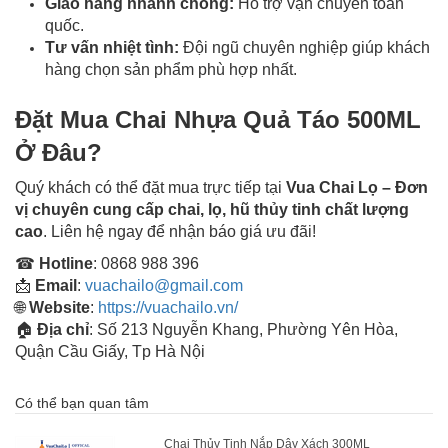
Giao hàng nhanh chóng:
Hỗ trợ vận chuyển toàn
quốc.
Tư vấn nhiệt tình:
Đội ngũ chuyên nghiệp giúp khách
hàng chọn sản phẩm phù hợp nhất.
Đặt Mua Chai Nhựa Quả Táo 500ML
Ở Đâu?
Quý khách có thể đặt mua trực tiếp tại
Vua Chai Lọ – Đơn
vị chuyên cung cấp chai, lọ, hũ thủy tinh chất lượng
cao
. Liên hệ ngay để nhận báo giá ưu đãi!
☎
Hotline
: 0868 988 396
📩
Email
:
vuachailo@gmail.com
🌐
Website
:
https://vuachailo.vn/
🏠
Địa chỉ
: Số 213 Nguyễn Khang, Phường Yên Hòa,
Quận Cầu Giấy, Tp Hà Nội
Có thể bạn quan tâm
Chai Thủy Tinh Nắp Dây Xách 300ML