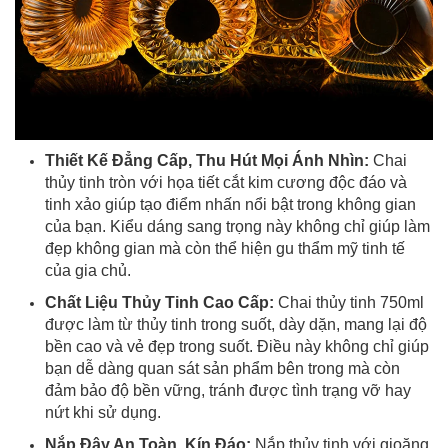
Thiết Kế Đẳng Cấp, Thu Hút Mọi Ánh Nhìn:
Chai
thủy tinh tròn với họa tiết cắt kim cương độc đáo và
tinh xảo giúp tạo điểm nhấn nổi bật trong không gian
của bạn. Kiểu dáng sang trọng này không chỉ giúp làm
đẹp không gian mà còn thể hiện gu thẩm mỹ tinh tế
của gia chủ.
Chất Liệu Thủy Tinh Cao Cấp:
Chai thủy tinh 750ml
được làm từ thủy tinh trong suốt, dày dặn, mang lại độ
bền cao và vẻ đẹp trong suốt. Điều này không chỉ giúp
bạn dễ dàng quan sát sản phẩm bên trong mà còn
đảm bảo độ bền vững, tránh được tình trạng vỡ hay
nứt khi sử dụng.
Nắp Đậy An Toàn, Kín Đáo:
Nắp thủy tinh với gioăng