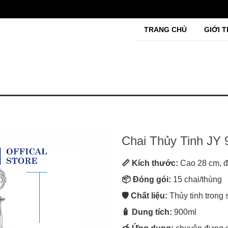
TRANG CHỦ
GIỚI T
Chai Thủy Tinh JY
📏 Kích thước:
Cao 28 cm, đ
📦 Đóng gói:
15 chai/thùng
🛡️ Chất liệu:
Thủy tinh trong 
🧴 Dung tích:
900ml