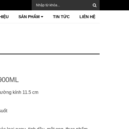
HIỆU
SẢN PHẨM
TIN TỨC
LIÊN HỆ
 900ML
ường kính 11.5 cm
suốt