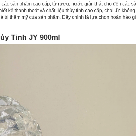
o các sản phẩm cao cấp, từ rượu, nước giải khát cho đến các s
ết kế thanh thoát và chất liệu thủy tinh cao cấp, chai JY không
á trị thẩm mỹ của sản phẩm. Đây chính là lựa chọn hoàn hảo g
hủy Tinh JY 900ml