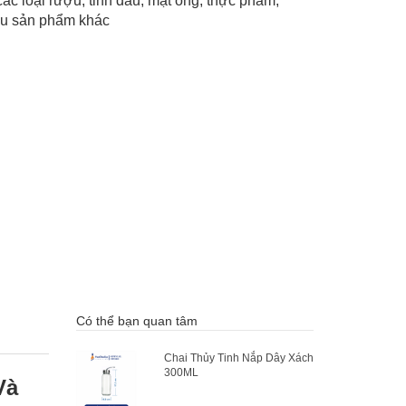
c loại rượu, tinh dầu, mật ong, thực phẩm,
iều sản phẩm khác
Có thể bạn quan tâm
Chai Thủy Tinh Nắp Dây Xách
300ML
Và