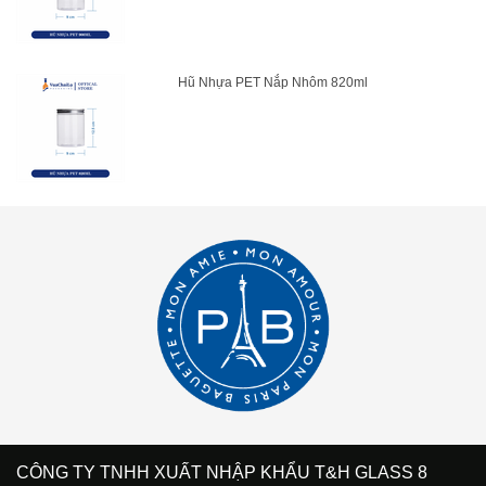
Hũ Nhựa PET Nắp Nhôm 820ml
CÔNG TY TNHH XUẤT NHẬP KHẨU T&H GLASS 8