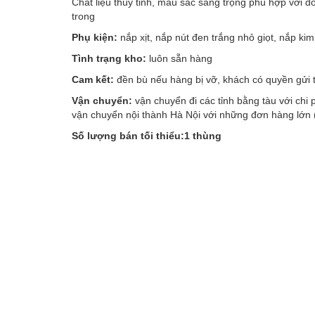
Chất liệu thủy tinh, màu sắc sang trọng phù hợp với 
trong
Phụ kiện:
nắp xịt, nắp nút đen trắng nhỏ giọt, nắp kim
Tình trạng kho:
luôn sẵn hàng
Cam kết:
đền bù nếu hàng bị vỡ, khách có quyền gửi 
Vận chuyển:
vận chuyển đi các tỉnh bằng tàu với chi
vận chuyển nội thành Hà Nội với những đơn hàng lớn (t
Số lượng bán tối thiểu:1 thùng