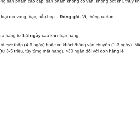
dòng sản phẩm cao cấp, sản phẩm không có vân, không bọt khí, thủy ti
 loại mạ vàng, bạc, nắp bóp....
Đóng gói:
Vỉ, thùng carton
trả hàng từ
1-3 ngày
sau khi nhận hàng
 phí cực thấp (4-6 ngày) hoặc xe khách/hãng vận chuyển (1-3 ngày). Mi
ừ 3-5 triệu, tùy từng mặt hàng), >30 ngàn đối với đơn hàng lẻ