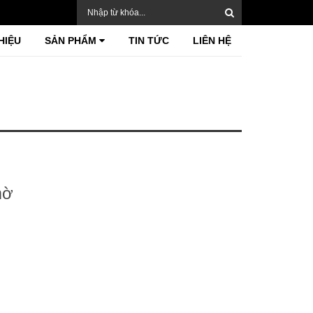
HIỆU
SẢN PHẨM
TIN TỨC
LIÊN HỆ
mờ