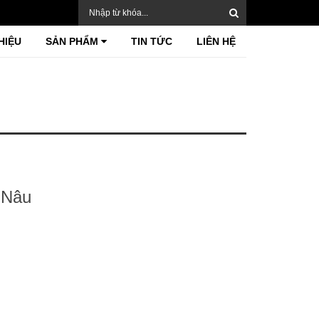
HIỆU
SẢN PHẨM
TIN TỨC
LIÊN HỆ
 Nâu