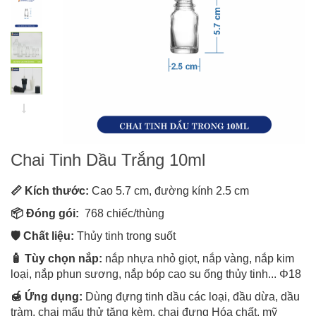
Chai Tinh Dầu Trắng 10ml
📏 Kích thước:
Cao 5.7 cm, đường kính 2.5 cm
📦 Đóng gói:
768 chiếc/thùng
🛡️ Chất liệu:
Thủy tinh trong suốt
🧴 Tùy chọn nắp:
nắp nhựa nhỏ giọt, nắp vàng, nắp kim
loại, nắp phun sương, nắp bóp cao su ống thủy tinh... Φ18
🍯 Ứng dụng:
Dùng đựng tinh dầu các loại, đầu dừa, dầu
tràm, chai mẩu thử tặng kèm, chai đựng Hóa chất, mỹ