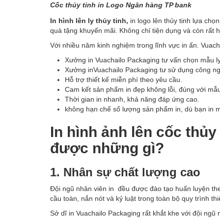
Cốc thủy tinh in Logo Ngân hàng TP bank
In hình lên ly thủy tinh,
in logo lên thủy tinh lựa ch
quà tặng khuyến mãi. Không chỉ tiện dụng và còn rất h
Với nhiều năm kinh nghiệm trong lĩnh vực in ấn. Vuach
Xưởng in Vuachailo Packaging tư vấn chọn mẫu ly
Xưởng inVuachailo Packaging tư sử dụng công ngh
Hỗ trợ thiết kế miễn phí theo yêu cầu.
Cam kết sản phẩm in đẹp không lỗi, đúng với mẫ
Thời gian in nhanh, khả năng đáp ứng cao.
không hạn chế số lượng sản phẩm in, dù bạn in 
In hình ảnh lên cốc thủy 
được những gì?
1. Nhân sự chất lượng cao
Đội ngũ nhân viên in đều được đào tạo huấn luyện the
cầu toàn, nắn nót và kỷ luật trong toàn bộ quy trình thi
Sở dĩ in Vuachailo Packaging rất khắt khe với đội ngũ 