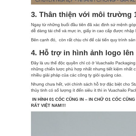
3. Thân thiện với môi trường
Ngay từ những buổi đầu tiên đã xác định sứ mệnh gó
dễ dàng tái chế và mực in, giấy in cao cấp được nhập 
Bên cạnh đó, còn rất chịu chi để cải tiến quy trình s
4. Hỗ trợ in hình ảnh logo lên 
Đây là ưu thế độc quyền chỉ có ở Vuachailo Packaging 
những chiến lược phù hợp nhất nhưng tiết kiệm nhất ch
nhiều giải pháp của các công ty giỏi quảng cáo.
Nhưng chưa hết, với chính sách hỗ trợ đặc biệt cho Sta
thủy tinh có số lượng ít đến siêu ít thì in Vuachailo P
IN HÌNH 01 CỐC CŨNG IN – IN CHỮ O1 CỐC CŨ
RẤT VIỆT NAM!!!