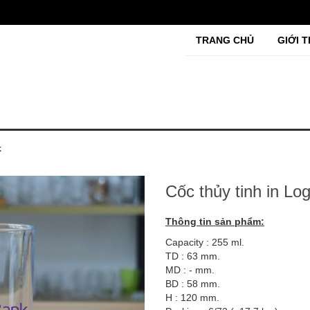
TRANG CHỦ
GIỚI T
k
Cốc thủy tinh in L
Thông tin sản phẩm:
Capacity : 255 ml.
TD : 63 mm.
MD : - mm.
BD : 58 mm.
H : 120 mm.