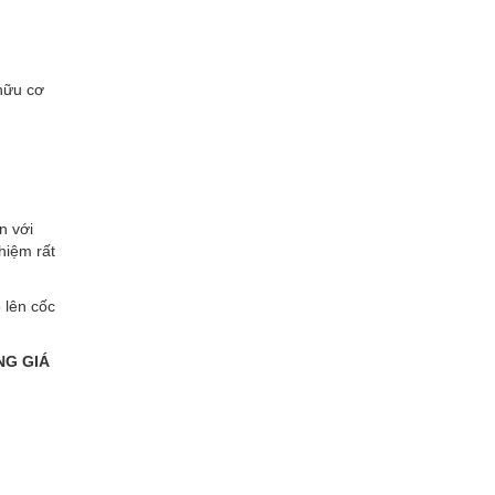
hữu cơ
n với
hiệm rất
 lên cốc
NG GIÁ