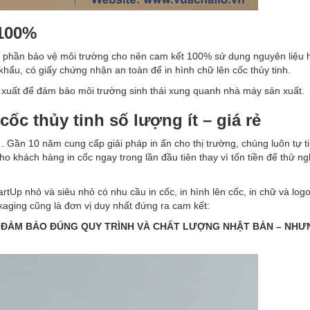
 100%
p phần bảo vệ môi trường cho nên cam kết 100% sử dụng nguyên liệu 
khẩu, có giấy chứng nhận an toàn để in hình chữ lên cốc thủy tinh.
ản xuất để đảm bảo môi trường sinh thái xung quanh nhà máy sản xuất.
cốc thủy tinh số lượng ít – giá rẻ
. Gần 10 năm cung cấp giải pháp in ấn cho thị trường, chúng luôn tự ti
o khách hàng in cốc ngay trong lần đầu tiên thay vì tốn tiền để thử ng
rtUp nhỏ và siêu nhỏ có nhu cầu in cốc, in hình lên cốc, in chữ và logo
ackaging cũng là đơn vị duy nhất đứng ra cam kết:
NG ĐẢM BẢO ĐÚNG QUY TRÌNH VÀ CHẤT LƯỢNG NHẬT BẢN – NHƯ