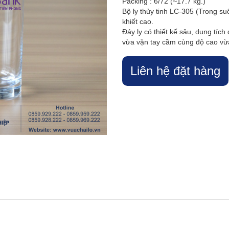
Packing : 6/72 (~17.7 kg.)
Bộ ly thủy tinh LC-305 (Trong suố
khiết cao.
Đáy ly có thiết kế sâu, dung tíc
vừa vặn tay cầm cùng độ cao vừ
Liên hệ đặt hàng