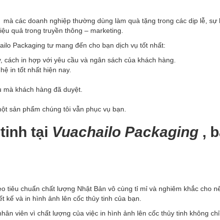
ọn mà các doanh nghiệp thường dùng làm quà tặng trong các dịp lễ, sự 
iệu quả trong truyền thông – marketing.
ailo Packaging tư mang đến cho bạn dịch vụ tốt nhất:
, cách in hợp với yêu cầu và ngân sách của khách hàng.
ệ in tốt nhất hiện nay.
u mà khách hàng đã duyệt.
một sản phẩm chúng tôi vẫn phục vụ bạn.
tinh tại
Vuachailo Packaging
, 
o tiêu chuẩn chất lượng Nhật Bản vô cùng tỉ mỉ và nghiêm khắc cho nê
ết kế và in hình ảnh lên cốc thủy tinh của bạn.
nhân viên vì chất lượng của việc in hình ảnh lên cốc thủy tinh không ch