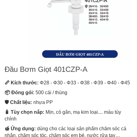
Đầu Bơm Giọt 401CZP-A
📏 Kích thước:
Φ28 - Φ30 - Φ33 - Φ38 - Φ39 - Φ40 - Φ45
📦 Đóng gói:
500 cái / thùng
🛡️ Chất liệu:
nhựa PP
🧴 Tùy chọn nắp:
Mịn, có gân, mạ kim loại.... màu tùy
chỉnh
🍯 Ứng dụng:
dùng cho các loại sản phẩm chăm sóc cá
nhân, chăm sóc tóc, chăm sóc em bé, nước rửa tay…