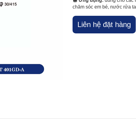
🍯 Ứng dụng:
dùng cho các 
chăm sóc em bé, nước rửa t
Liên hệ đặt hàng