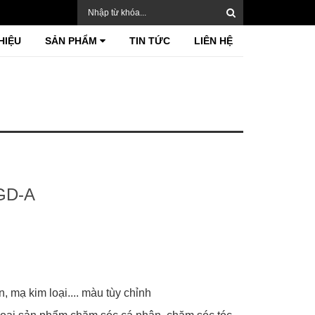
HIỆU
SẢN PHẨM
TIN TỨC
LIÊN HỆ
GD-A
n, mạ kim loại.... màu tùy chỉnh