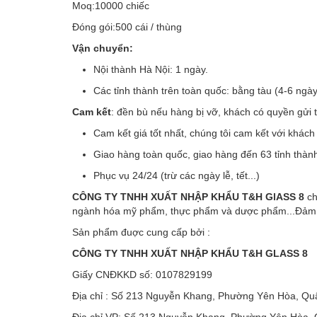
Moq:10000 chiếc
Đóng gói:500 cái / thùng
Vận chuyển:
Nội thành Hà Nội: 1 ngày.
Các tỉnh thành trên toàn quốc: bằng tàu (4-6 ngà
Cam kết
: đền bù nếu hàng bị vỡ, khách có quyền gửi 
Cam kết giá tốt nhất, chúng tôi cam kết với khác
Giao hàng toàn quốc, giao hàng đến 63 tỉnh thàn
Phục vụ 24/24 (trừ các ngày lễ, tết...)
CÔNG TY TNHH XUẤT NHẬP KHẨU T&H GlASS 8
ch
ngành hóa mỹ phẩm, thực phẩm và dược phẩm...Đảm bảo
Sản phẩm đuợc cung cấp bởi :
CÔNG TY TNHH XUẤT NHẬP KHẨU T&H GLASS 8
Giấy CNĐKKD số: 0107829199
Địa chỉ : Số 213 Nguyễn Khang, Phường Yên Hòa, Qu
Địa chỉ VP: Số 213 Nguyễn Khang, Phường Yên Hòa, 