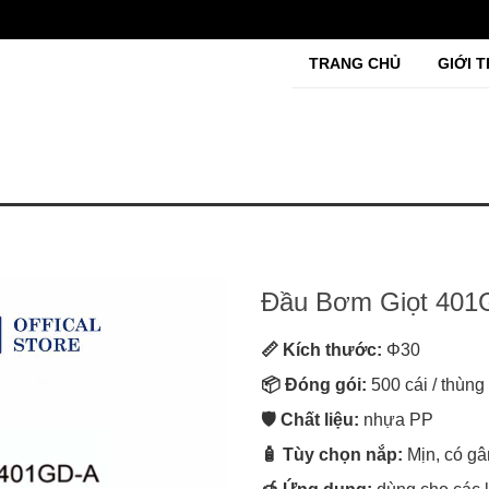
TRANG CHỦ
GIỚI T
Đầu Bơm Giọt 401
📏 Kích thước:
Φ30
📦 Đóng gói:
500 cái / thùng
🛡️ Chất liệu:
nhựa PP
🧴 Tùy chọn nắp:
Mịn, có gâ