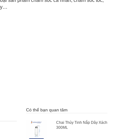
loại sản phẩm chăm sóc cá nhân, chăm sóc tóc,
ay…
Có thể bạn quan tâm
Chai Thủy Tinh Nắp Dây Xách
300ML