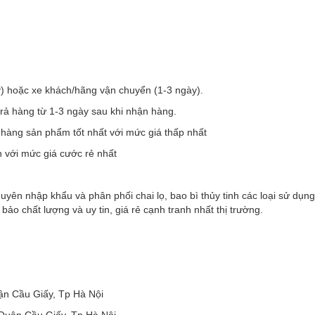
y) hoặc xe khách/hãng vận chuyển (1-3 ngày).
trả hàng từ 1-3 ngày sau khi nhận hàng.
h hàng sản phẩm tốt nhất với mức giá thấp nhất
h với mức giá cước rẻ nhất
uyên nhập khẩu và phân phối chai lọ, bao bì thủy tinh các loại sử dụn
 chất lượng và uy tin, giá rẻ cạnh tranh nhất thị trường.
ận Cầu Giấy, Tp Hà Nội
Quận Cầu Giấy, Tp Hà Nội