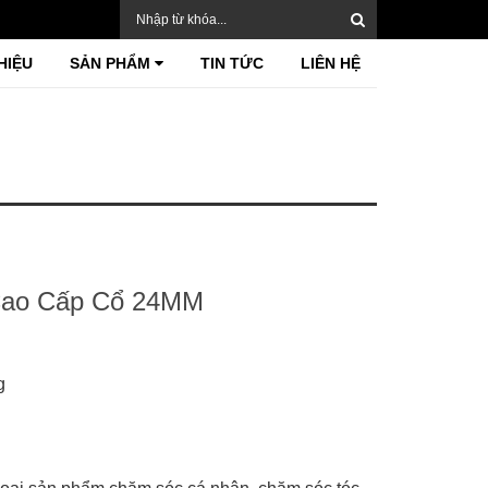
HIỆU
SẢN PHẨM
TIN TỨC
LIÊN HỆ
Cao Cấp Cổ 24MM
g