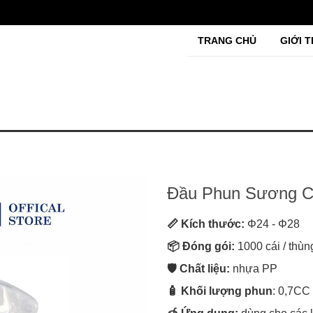
TRANG CHỦ
GIỚI T
Đầu Phun Sương 
📏 Kích thước:
Φ24 - Φ28
📦 Đóng gói:
1000 cái / thùn
🛡️ Chất liệu:
nhựa PP
🧴
Khối lượng phun
: 0,7CC