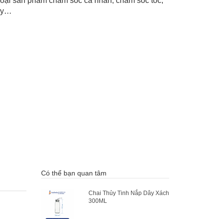
loại sản phẩm chăm sóc cá nhân, chăm sóc tóc,
ay…
Có thể bạn quan tâm
Chai Thủy Tinh Nắp Dây Xách
300ML