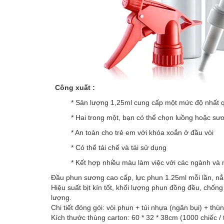
Công xuất :
* Sản lượng 1,25ml cung cấp một mức độ nhất q
* Hai trong một, bạn có thể chọn luồng hoặc s
* An toàn cho trẻ em với khóa xoắn ở đầu vòi
* Có thể tái chế và tái sử dụng
* Kết hợp nhiều màu làm việc với các ngành và
Đầu phun sương cao cấp, lực phun 1.25ml mỗi lần, nắp
Hiệu suất bịt kín tốt, khối lượng phun đồng đều, chốn
lượng.
Chi tiết đóng gói: vòi phun + túi nhựa (ngăn bụi) + thù
Kích thước thùng carton: 60 * 32 * 38cm (1000 chiếc /