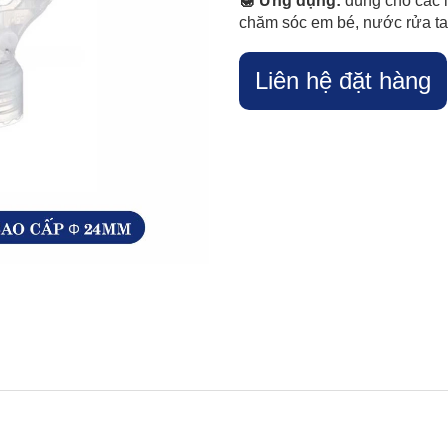
🍯 Ứng dụng:
dùng cho các 
chăm sóc em bé, nước rửa t
Liên hệ đặt hàng