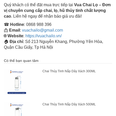
Quý khách có thể đặt mua trực tiếp tại
Vua Chai Lọ – Đơn
vị chuyên cung cấp chai, lọ, hũ thủy tinh chất lượng
cao
. Liên hệ ngay để nhận báo giá ưu đãi!
☎
Hotline
: 0868 988 396
📩
Email
:
vuachailo@gmail.com
🌐
Website
:
https://vuachailo.vn/
🏠
Địa chỉ
: Số 213 Nguyễn Khang, Phường Yên Hòa,
Quận Cầu Giấy, Tp Hà Nội
Có thể bạn quan tâm
Chai Thủy Tinh Nắp Dây Xách 300ML
Chai Thủy Tinh Nắp Dây Xách 500ML