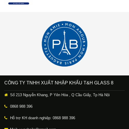
CÔNG TY TNHH XUẤT NHẬP KHẨU T&H GLASS 8
Số 213 Nguyễn Khang, P Yên Hòa , Q Cầu Giấy, Tp Hà Nội
0868 988 396
Hỗ trợ KH doanh nghiệp: 0868 988 396