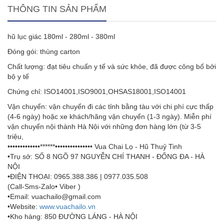
THÔNG TIN SẢN PHẨM
hũ lục giác 180ml - 280ml - 380ml
Đóng gói: thùng carton
Chất lượng: đạt tiêu chuẩn y tế và sức khỏe, đã được công bố bởi
bộ y tế
Chứng chỉ: ISO14001,ISO9001,OHSAS18001,ISO14001
Vận chuyển: vận chuyển đi các tỉnh bằng tàu với chi phí cực thấp
(4-6 ngày) hoặc xe khách/hãng vận chuyển (1-3 ngày). Miễn phí
vận chuyển nội thành Hà Nội với những đơn hàng lớn (từ 3-5
triệu,
•••••••••••••******••••••••••••••• Vua Chai Lọ - Hũ Thuỷ Tinh
•Trụ sở: SỐ 8 NGÕ 97 NGUYỄN CHÍ THANH - ĐỐNG ĐA - HÀ
NỘI
•ĐIỆN THOẠI: 0965.388.386 | 0977.035.508
(Call-Sms-Zalo• Viber )
•Email: vuachailo@gmail.com
•Website:
www.vuachailo.vn
•Kho hàng: 850 ĐƯỜNG LÁNG - HÀ NỘI