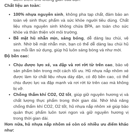
Chất liệu an toàn:
100% nhựa nguyên sinh
, không pha tạp chất, đảm bảo an
toàn vệ sinh thực phẩm và sức khỏe người tiêu dùng. Chất
liệu nhựa nguyên sinh không chứa BPA, an toàn cho sức
khỏe và thân thiện với môi trường.
Bề mặt hũ nhẵn mịn, sáng bóng
, dễ dàng lau chùi, vệ
sinh. Nhờ bề mặt nhẵn mịn, bạn có thể dễ dàng lau chùi hũ
sau mỗi lần sử dụng, giúp hũ luôn sáng bóng và như mới.
Độ bền cao:
Chịu được lực xé, va đập và rơi rớt từ trên cao
, bảo vệ
sản phẩm bên trong một cách tối ưu. Hũ nhựa nắp nhôm xé
được làm từ chất liệu nhựa dày dặn, có độ bền cao, có thể
chịu được lực va đập mạnh và rơi rớt từ trên cao mà không
bị vỡ.
Chống thấm khí CO2, O2 tốt
, giúp giữ nguyên hương vị và
chất lượng thực phẩm trong thời gian dài. Nhờ khả năng
chống thấm khí CO2, O2 tốt, hũ nhựa nắp nhôm xé giúp bảo
quản thực phẩm luôn tươi ngon và giữ nguyên hương vị
trong thời gian dài.
Hơn nữa, hũ nhựa nắp nhôm xé còn có nhiều ưu điểm khác
như: