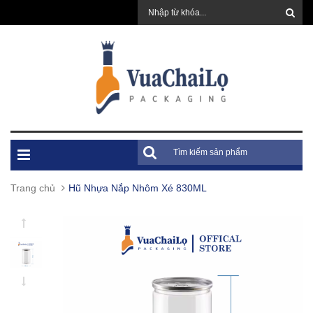
Trang chủ
Hũ Nhựa Nắp Nhôm Xé 830ML