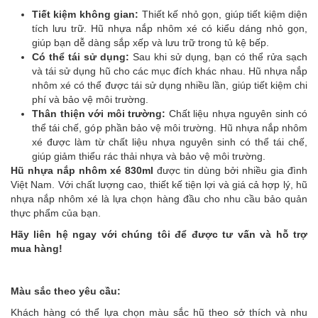
Tiết kiệm không gian:
Thiết kế nhỏ gọn, giúp tiết kiệm diện
tích lưu trữ. Hũ nhựa nắp nhôm xé có kiểu dáng nhỏ gọn,
giúp bạn dễ dàng sắp xếp và lưu trữ trong tủ kệ bếp.
Có thể tái sử dụng:
Sau khi sử dụng, bạn có thể rửa sạch
và tái sử dụng hũ cho các mục đích khác nhau. Hũ nhựa nắp
nhôm xé có thể được tái sử dụng nhiều lần, giúp tiết kiệm chi
phí và bảo vệ môi trường.
Thân thiện với môi trường:
Chất liệu nhựa nguyên sinh có
thể tái chế, góp phần bảo vệ môi trường. Hũ nhựa nắp nhôm
xé được làm từ chất liệu nhựa nguyên sinh có thể tái chế,
giúp giảm thiểu rác thải nhựa và bảo vệ môi trường.
Hũ nhựa nắp nhôm xé 830ml
được tin dùng bởi nhiều gia đình
Việt Nam. Với chất lượng cao, thiết kế tiện lợi và giá cả hợp lý, hũ
nhựa nắp nhôm xé là lựa chọn hàng đầu cho nhu cầu bảo quản
thực phẩm của bạn.
Hãy liên hệ ngay với chúng tôi để được tư vấn và hỗ trợ
mua hàng!
Màu sắc theo yêu cầu:
Khách hàng có thể lựa chọn màu sắc hũ theo sở thích và nhu