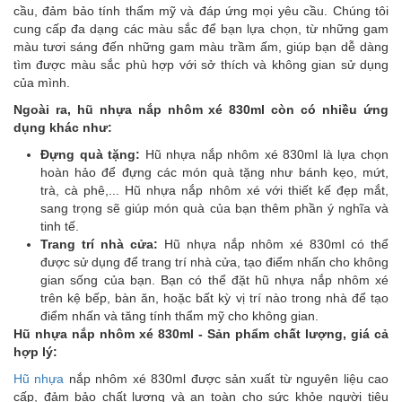
cầu, đảm bảo tính thẩm mỹ và đáp ứng mọi yêu cầu. Chúng tôi
cung cấp đa dạng các màu sắc để bạn lựa chọn, từ những gam
màu tươi sáng đến những gam màu trầm ấm, giúp bạn dễ dàng
tìm được màu sắc phù hợp với sở thích và không gian sử dụng
của mình.
Ngoài ra, hũ nhựa nắp nhôm xé 830ml còn có nhiều ứng
dụng khác như:
Đựng quà tặng:
Hũ nhựa nắp nhôm xé 830ml là lựa chọn
hoàn hảo để đựng các món quà tặng như bánh kẹo, mứt,
trà, cà phê,... Hũ nhựa nắp nhôm xé với thiết kế đẹp mắt,
sang trọng sẽ giúp món quà của bạn thêm phần ý nghĩa và
tinh tế.
Trang trí nhà cửa:
Hũ nhựa nắp nhôm xé 830ml có thể
được sử dụng để trang trí nhà cửa, tạo điểm nhấn cho không
gian sống của bạn. Bạn có thể đặt hũ nhựa nắp nhôm xé
trên kệ bếp, bàn ăn, hoặc bất kỳ vị trí nào trong nhà để tạo
điểm nhấn và tăng tính thẩm mỹ cho không gian.
Hũ nhựa nắp nhôm xé 830ml - Sản phẩm chất lượng, giá cả
hợp lý:
Hũ nhựa
nắp nhôm xé 830ml được sản xuất từ nguyên liệu cao
cấp, đảm bảo chất lượng và an toàn cho sức khỏe người tiêu