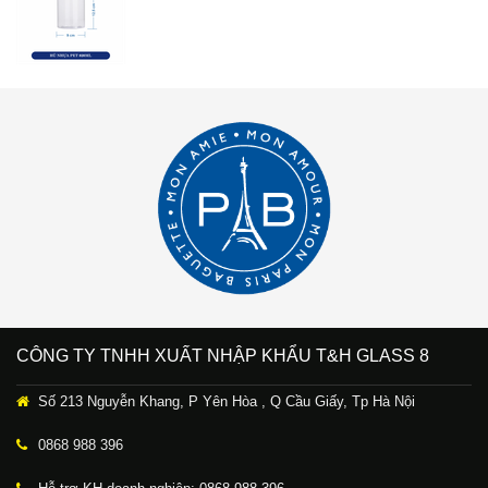
CÔNG TY TNHH XUẤT NHẬP KHẨU T&H GLASS 8
Số 213 Nguyễn Khang, P Yên Hòa , Q Cầu Giấy, Tp Hà Nội
0868 988 396