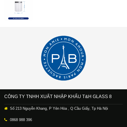
CÔNG TY TNHH XUẤT NHẬP KHẨU T&H GLASS 8
Số 213 Nguyễn Khang, P Yên Hòa , Q Cầu Giấy, Tp Hà Nội
0868 988 396