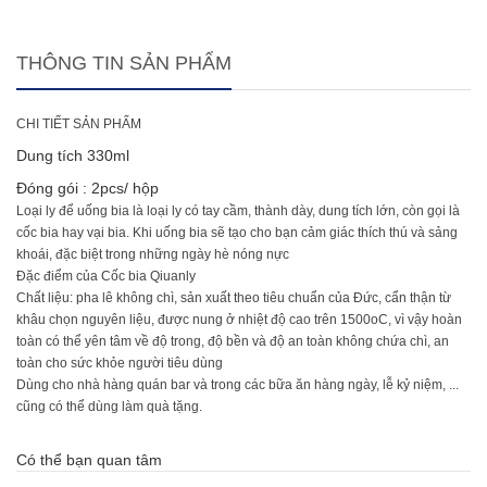
THÔNG TIN SẢN PHẨM
CHI TIẾT SẢN PHẨM
Dung tích 330ml
Đóng gói : 2pcs/ hộp
Loại ly để uống bia là loại ly có tay cầm, thành dày, dung tích lớn, còn gọi là
cốc bia hay vại bia. Khi uống bia sẽ tạo cho bạn cảm giác thích thú và sảng
khoái, đặc biệt trong những ngày hè nóng nực
Đặc điểm của Cốc bia Qiuanly
Chất liệu: pha lê không chì, sản xuất theo tiêu chuẩn của Đức, cẩn thận từ
khâu chọn nguyên liệu, được nung ở nhiệt độ cao trên 1500oC, vì vậy hoàn
toàn có thể yên tâm về độ trong, độ bền và độ an toàn không chứa chì, an
toàn cho sức khỏe người tiêu dùng
Dùng cho nhà hàng quán bar và trong các bữa ăn hàng ngày, lễ kỷ niệm, ...
cũng có thể dùng làm quà tặng.
Có thể bạn quan tâm