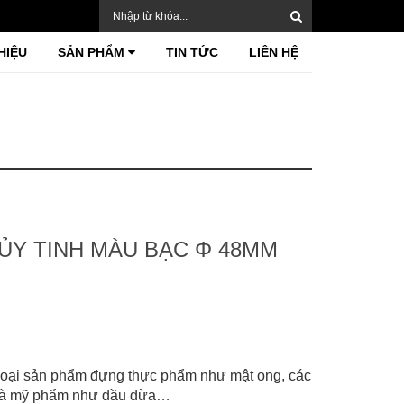
HIỆU
SẢN PHẨM
TIN TỨC
LIÊN HỆ
HỦY TINH MÀU BẠC Φ 48MM
loại sản phẩm đựng thực phẩm như mật ong, các
hệ và mỹ phẩm như dầu dừa…