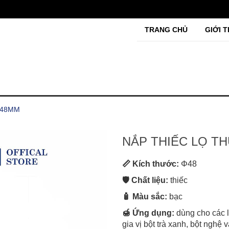
TRANG CHỦ
GIỚI T
 48MM
NẮP THIẾC LỌ T
📏 Kích thước:
Φ48
🛡️ Chất liệu:
thiếc
🧴 Màu sắc:
bạc
🍯 Ứng dụng:
dùng cho các 
gia vị bột trà xanh, bột ng