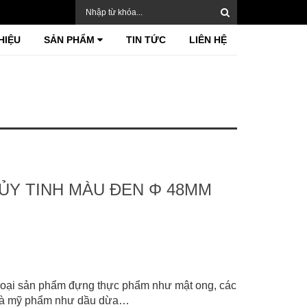
HIỆU
SẢN PHẨM
TIN TỨC
LIÊN HỆ
HỦY TINH MÀU ĐEN Φ 48MM
loại sản phẩm đựng thực phẩm như mật ong, các
hệ và mỹ phẩm như dầu dừa…