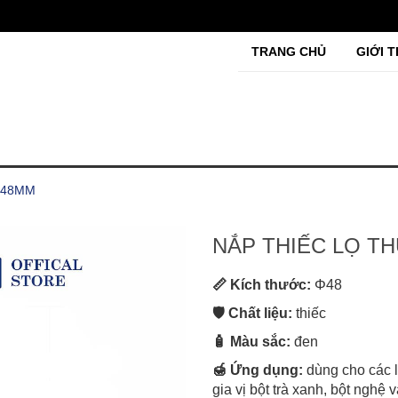
TRANG CHỦ
GIỚI T
 48MM
NẮP THIẾC LỌ T
📏 Kích thước:
Φ48
🛡️ Chất liệu:
thiếc
🧴 Màu sắc:
đen
🍯 Ứng dụng:
dùng cho các 
gia vị bột trà xanh, bột ng