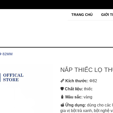
TRANG CHỦ
GIỚI T
 Φ 82MM
NẮP THIẾC LỌ T
📏 Kích thước:
Φ82
🛡️ Chất liệu:
thiếc
🧴 Màu sắc:
vàng
🍯 Ứng dụng:
dùng cho các 
gia vị bột trà xanh, bột ng