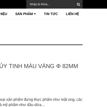
HIỆU
SẢN PHẨM
TIN TỨC
LIÊN HỆ
HỦY TINH MÀU VÀNG Φ 82MM
loại sản phẩm đựng thực phẩm như mật ong, các
hệ và mỹ phẩm như dầu dừa…