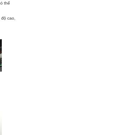
có thể
 độ cao,