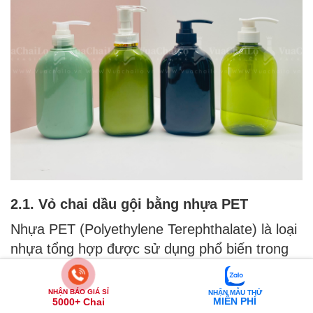
2.1. Vỏ chai dầu gội bằng nhựa PET
Nhựa PET (Polyethylene Terephthalate) là loại
nhựa tổng hợp được sử dụng phổ biến trong
ngành đóng gói. Ưu điểm nổi bật của chai
nhựa PET là có độ trong suốt cao, nhẹ và chịu
NHẬN BÁO GIÁ SỈ
NHẬN MẪU THỬ
MIỄN PHÍ
5000+ Chai
va đập tốt. Ngoài ra, loại nhựa này còn có khả