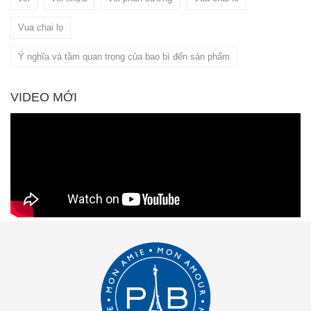
Vua chai lọ
Ý nghĩa và tầm quan trọng của bao bì đến sản phẩm
VIDEO MỚI