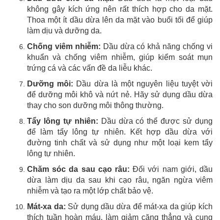
không gây kích ứng nên rất thích hợp cho da mặt.
Thoa một ít dầu dừa lên da mặt vào buổi tối để giúp
làm dịu và dưỡng da.
Chống viêm nhiễm:
Dầu dừa có khả năng chống vi
khuẩn và chống viêm nhiễm, giúp kiểm soát mụn
trứng cá và các vấn đề da liễu khác.
Dưỡng môi:
Dầu dừa là một nguyên liệu tuyệt vời
để dưỡng môi khô và nứt nẻ. Hãy sử dụng dầu dừa
thay cho son dưỡng môi thông thường.
Tẩy lông tự nhiên:
Dầu dừa có thể được sử dụng
để làm tẩy lông tự nhiên. Kết hợp dầu dừa với
đường tinh chất và sử dụng như một loại kem tẩy
lông tự nhiên.
Chăm sóc da sau cạo râu:
Đối với nam giới, dầu
dừa làm dịu da sau khi cạo râu, ngăn ngừa viêm
nhiễm và tạo ra một lớp chất bảo vệ.
Mát-xa da:
Sử dụng dầu dừa để mát-xa da giúp kích
thích tuần hoàn máu, làm giảm căng thẳng và cung