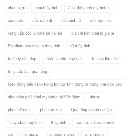
chai rượu
chai thủy tinh
Chai thủy tinh my bottle
cốc cafe
cốc cafe dị
cốc sinh tố
cốc tủy tinh
cung cấp cốc ly cafe tại hà nội
dia chi ban chai lo gia re
Dia diem ban chai lo thuy tinh
hũ thủy tinh
In ấn ly cốc đẹp
In ấn ly cốc thủy tinh
In logo lên cốc
In ly cốc làm quà tặng
Mẹo trồng tiểu cảnh trong lọ thủy tinh trang trí trong nhà cực đẹp
nhà phân phối chai mybottle tại Việt Nam
nhựa
pha chế cafe
phun sương
Quà tặng doanh nghiệp
Thay chai thủy tinh
thủy tinh
trào lưu cốc cafe mới
vòi
vòi nhựa
vòi phun sương
Vua chai lo