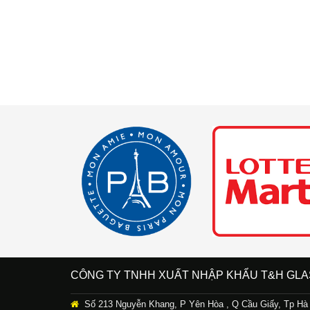
CÔNG TY TNHH XUẤT NHẬP KHẨU T&H GLA
Số 213 Nguyễn Khang, P Yên Hòa , Q Cầu Giấy, Tp Hà