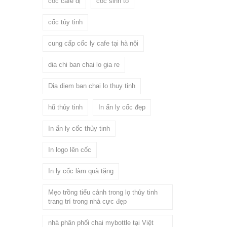
cốc cafe dị
cốc sinh tố
cốc tủy tinh
cung cấp cốc ly cafe tại hà nội
dia chi ban chai lo gia re
Dia diem ban chai lo thuy tinh
hũ thủy tinh
In ấn ly cốc đẹp
In ấn ly cốc thủy tinh
In logo lên cốc
In ly cốc làm quà tặng
Mẹo trồng tiểu cảnh trong lọ thủy tinh
trang trí trong nhà cực đẹp
nhà phân phối chai mybottle tại Việt