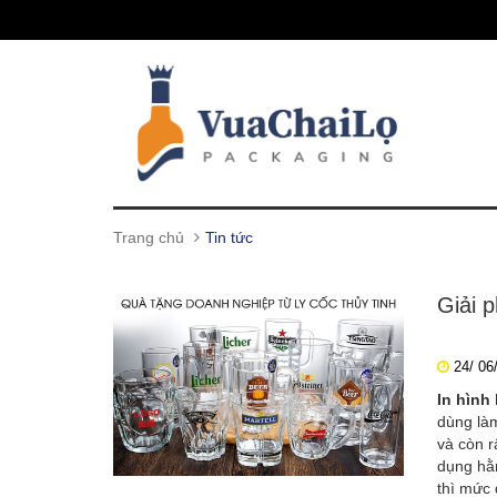
Trang chủ
Tin tức
Giải 
24/ 06
In hình 
dùng làm
và còn r
dụng hằ
thì mức