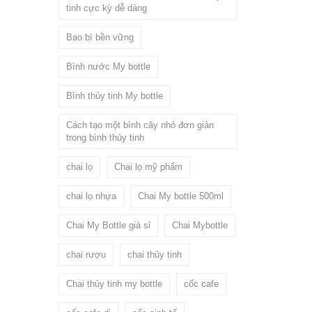
tinh cực kỳ dễ dàng
Bao bì bền vững
Bình nước My bottle
Bình thủy tinh My bottle
Cách tạo một bình cây nhỏ đơn giản
trong bình thủy tinh
chai lọ
Chai lọ mỹ phẩm
chai lọ nhựa
Chai My bottle 500ml
Chai My Bottle giá sỉ
Chai Mybottle
chai rượu
chai thủy tinh
Chai thủy tinh my bottle
cốc cafe