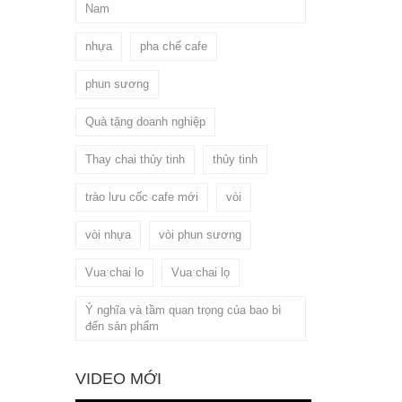
Nam
nhựa
pha chế cafe
phun sương
Quà tặng doanh nghiệp
Thay chai thủy tinh
thủy tinh
trào lưu cốc cafe mới
vòi
vòi nhựa
vòi phun sương
Vua chai lo
Vua chai lọ
Ý nghĩa và tầm quan trọng của bao bì
đến sản phẩm
VIDEO MỚI