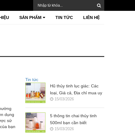
HIỆU
SẢN PHẨM
TIN TỨC
LIÊN HỆ
Tin tức
Hũ thủy tinh lục giác: Các
loại, Giá cả, Địa chỉ mua uy
15/03/2026
tín?
thường
iện dụng
5 thông tin chai thủy tinh
được sử
500ml bạn cần biết
 của bạn
15/03/2026