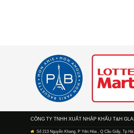
CÔNG TY TNHH XUẤT NHẬP KHẨU T&H GLA
Số 213 Nguyễn Khang, P Yên Hòa , Q Cầu Giấy, Tp Hà