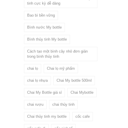
tinh cực kỳ dễ dàng
Bao bì bền vững
Bình nước My bottle
Bình thủy tinh My bottle
Cách tạo một bình cây nhỏ đơn giản
trong bình thủy tinh
chai lọ
Chai lọ mỹ phẩm
chai lọ nhựa
Chai My bottle 500ml
Chai My Bottle giá sỉ
Chai Mybottle
chai rượu
chai thủy tinh
Chai thủy tinh my bottle
cốc cafe