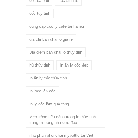
cốc cafe dị
cốc sinh tố
cốc tủy tinh
cung cấp cốc ly cafe tại hà nội
dia chi ban chai lo gia re
Dia diem ban chai lo thuy tinh
hũ thủy tinh
In ấn ly cốc đẹp
In ấn ly cốc thủy tinh
In logo lên cốc
In ly cốc làm quà tặng
Mẹo trồng tiểu cảnh trong lọ thủy tinh
trang trí trong nhà cực đẹp
nhà phân phối chai mybottle tại Việt