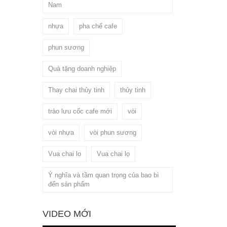
Nam
nhựa
pha chế cafe
phun sương
Quà tặng doanh nghiệp
Thay chai thủy tinh
thủy tinh
trào lưu cốc cafe mới
vòi
vòi nhựa
vòi phun sương
Vua chai lo
Vua chai lọ
Ý nghĩa và tầm quan trọng của bao bì
đến sản phẩm
VIDEO MỚI