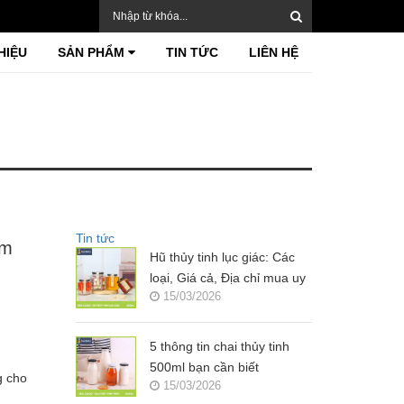
HIỆU
SẢN PHẨM
TIN TỨC
LIÊN HỆ
Tin tức
am
Hũ thủy tinh lục giác: Các
loại, Giá cả, Địa chỉ mua uy
15/03/2026
tín?
5 thông tin chai thủy tinh
500ml bạn cần biết
g cho
15/03/2026