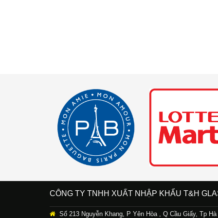
CÔNG TY TNHH XUẤT NHẬP KHẨU T&H GLA
Số 213 Nguyễn Khang, P Yên Hòa , Q Cầu Giấy, Tp Hà