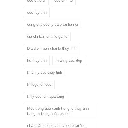
cốc cafe dị
cốc sinh tố
cốc tủy tinh
cung cấp cốc ly cafe tại hà nội
dia chi ban chai lo gia re
Dia diem ban chai lo thuy tinh
hũ thủy tinh
In ấn ly cốc đẹp
In ấn ly cốc thủy tinh
In logo lên cốc
In ly cốc làm quà tặng
Mẹo trồng tiểu cảnh trong lọ thủy tinh
trang trí trong nhà cực đẹp
nhà phân phối chai mybottle tại Việt