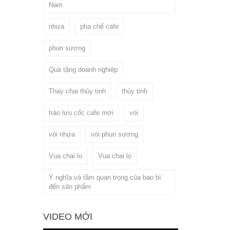
Nam
nhựa
pha chế cafe
phun sương
Quà tặng doanh nghiệp
Thay chai thủy tinh
thủy tinh
trào lưu cốc cafe mới
vòi
vòi nhựa
vòi phun sương
Vua chai lo
Vua chai lọ
Ý nghĩa và tầm quan trọng của bao bì
đến sản phẩm
VIDEO MỚI