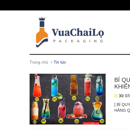
Trang chủ
Tin tức
BÍ Q
KHIẾ
30/ 07
[ BÍ Q
HÀNG QU