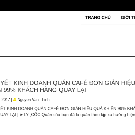
TRANG CHỦ
GIỚI T
UYẾT KINH DOANH QUÁN CAFÉ ĐƠN GIẢN HIỆ
N 99% KHÁCH HÀNG QUAY LẠI
/ 2017 |
Nguyen Van Thinh
UYẾT KINH DOANH QUÁN CAFÉ ĐƠN GIẢN HIỆU QUẢ KHIẾN 99% KH
AY LẠI ] ►LY ,CỐC Quán của bạn đã là quán theo kịp xu hướng hiện.