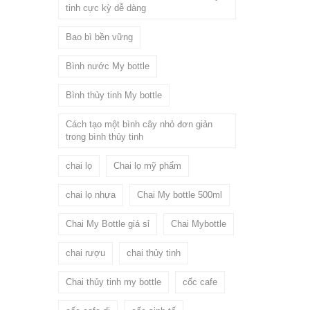
tinh cực kỳ dễ dàng
Bao bì bền vững
Bình nước My bottle
Bình thủy tinh My bottle
Cách tạo một bình cây nhỏ đơn giản
trong bình thủy tinh
chai lọ
Chai lọ mỹ phẩm
chai lọ nhựa
Chai My bottle 500ml
Chai My Bottle giá sỉ
Chai Mybottle
chai rượu
chai thủy tinh
Chai thủy tinh my bottle
cốc cafe