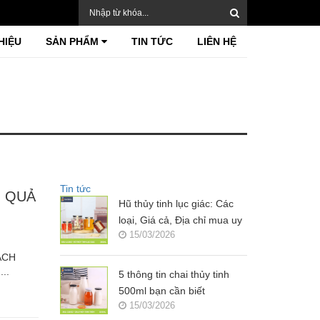
HIỆU
SẢN PHẨM
TIN TỨC
LIÊN HỆ
Tin tức
U QUẢ
Hũ thủy tinh lục giác: Các
loại, Giá cả, Địa chỉ mua uy
15/03/2026
tín?
ÁCH
..
5 thông tin chai thủy tinh
500ml bạn cần biết
15/03/2026