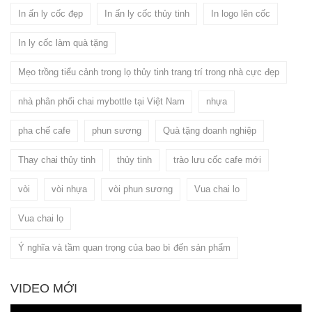
In ấn ly cốc đẹp
In ấn ly cốc thủy tinh
In logo lên cốc
In ly cốc làm quà tặng
Mẹo trồng tiểu cảnh trong lọ thủy tinh trang trí trong nhà cực đẹp
nhà phân phối chai mybottle tại Việt Nam
nhựa
pha chế cafe
phun sương
Quà tặng doanh nghiệp
Thay chai thủy tinh
thủy tinh
trào lưu cốc cafe mới
vòi
vòi nhựa
vòi phun sương
Vua chai lo
Vua chai lọ
Ý nghĩa và tầm quan trọng của bao bì đến sản phẩm
VIDEO MỚI