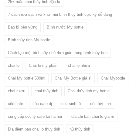
25+ mẫu chai thủy tinh độc lạ
7 cách rửa sạch và khử mùi bình thủy tinh cực kỳ dễ dàng
Bao bì bền vững
Bình nước My bottle
Bình thủy tinh My bottle
Cách tạo một bình cây nhỏ đơn giản trong bình thủy tinh
chai lọ
Chai lọ mỹ phẩm
chai lọ nhựa
Chai My bottle 500ml
Chai My Bottle giá sỉ
Chai Mybottle
chai rượu
chai thủy tinh
Chai thủy tinh my bottle
cốc cafe
cốc cafe dị
cốc sinh tố
cốc tủy tinh
cung cấp cốc ly cafe tại hà nội
dia chi ban chai lo gia re
Dia diem ban chai lo thuy tinh
hũ thủy tinh