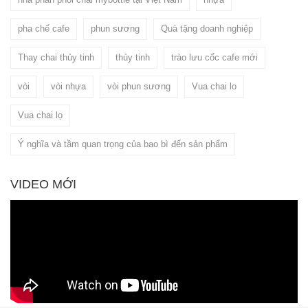
pha chế cafe
phun sương
Quà tặng doanh nghiệp
Thay chai thủy tinh
thủy tinh
trào lưu cốc cafe mới
vòi
vòi nhựa
vòi phun sương
Vua chai lo
Vua chai lọ
Ý nghĩa và tầm quan trọng của bao bì đến sản phẩm
VIDEO MỚI