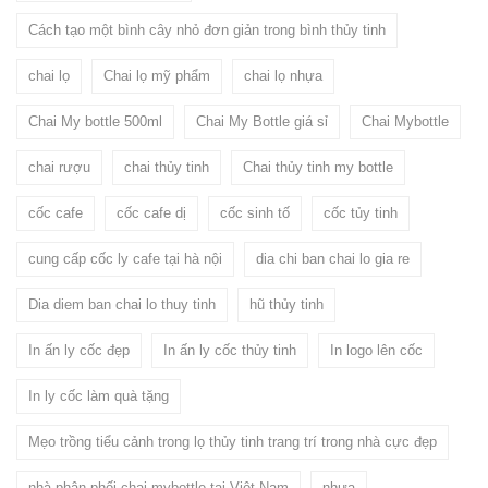
Cách tạo một bình cây nhỏ đơn giản trong bình thủy tinh
chai lọ
Chai lọ mỹ phẩm
chai lọ nhựa
Chai My bottle 500ml
Chai My Bottle giá sỉ
Chai Mybottle
chai rượu
chai thủy tinh
Chai thủy tinh my bottle
cốc cafe
cốc cafe dị
cốc sinh tố
cốc tủy tinh
cung cấp cốc ly cafe tại hà nội
dia chi ban chai lo gia re
Dia diem ban chai lo thuy tinh
hũ thủy tinh
In ấn ly cốc đẹp
In ấn ly cốc thủy tinh
In logo lên cốc
In ly cốc làm quà tặng
Mẹo trồng tiểu cảnh trong lọ thủy tinh trang trí trong nhà cực đẹp
nhà phân phối chai mybottle tại Việt Nam
nhựa