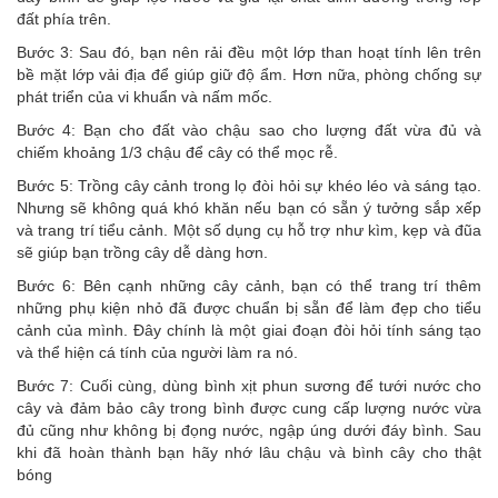
đất phía trên.
Bước 3: Sau đó, bạn nên rải đều một lớp than hoạt tính lên trên
bề mặt lớp vải địa để giúp giữ độ ẩm. Hơn nữa, phòng chống sự
phát triển của vi khuẩn và nấm mốc.
Bước 4: Bạn cho đất vào chậu sao cho lượng đất vừa đủ và
chiếm khoảng 1/3 chậu để cây có thể mọc rễ.
Bước 5: Trồng cây cảnh trong lọ đòi hỏi sự khéo léo và sáng tạo.
Nhưng sẽ không quá khó khăn nếu bạn có sẵn ý tưởng sắp xếp
và trang trí tiểu cảnh. Một số dụng cụ hỗ trợ như kìm, kẹp và đũa
sẽ giúp bạn trồng cây dễ dàng hơn.
Bước 6: Bên cạnh những cây cảnh, bạn có thể trang trí thêm
những phụ kiện nhỏ đã được chuẩn bị sẵn để làm đẹp cho tiểu
cảnh của mình. Đây chính là một giai đoạn đòi hỏi tính sáng tạo
và thể hiện cá tính của người làm ra nó.
Bước 7: Cuối cùng, dùng bình xịt phun sương để tưới nước cho
cây và đảm bảo cây trong bình được cung cấp lượng nước vừa
đủ cũng như không bị đọng nước, ngập úng dưới đáy bình. Sau
khi đã hoàn thành bạn hãy nhớ lâu chậu và bình cây cho thật
bóng