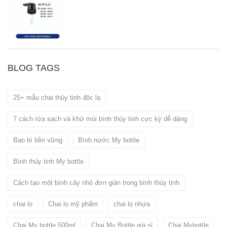
BLOG TAGS
25+ mẫu chai thủy tinh độc lạ
7 cách rửa sạch và khử mùi bình thủy tinh cực kỳ dễ dàng
Bao bì bền vững
Bình nước My bottle
Bình thủy tinh My bottle
Cách tạo một bình cây nhỏ đơn giản trong bình thủy tinh
chai lọ
Chai lọ mỹ phẩm
chai lọ nhựa
Chai My bottle 500ml
Chai My Bottle giá sỉ
Chai Mybottle