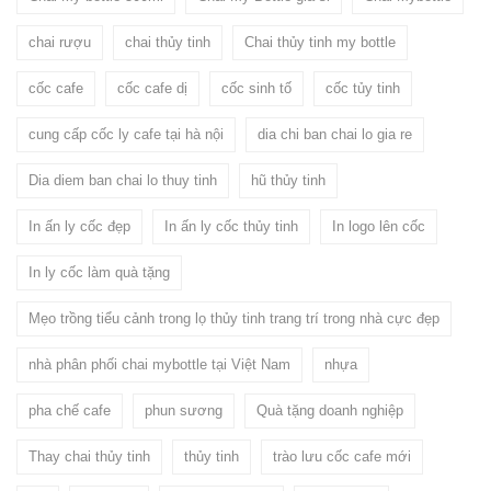
chai rượu
chai thủy tinh
Chai thủy tinh my bottle
cốc cafe
cốc cafe dị
cốc sinh tố
cốc tủy tinh
cung cấp cốc ly cafe tại hà nội
dia chi ban chai lo gia re
Dia diem ban chai lo thuy tinh
hũ thủy tinh
In ấn ly cốc đẹp
In ấn ly cốc thủy tinh
In logo lên cốc
In ly cốc làm quà tặng
Mẹo trồng tiểu cảnh trong lọ thủy tinh trang trí trong nhà cực đẹp
nhà phân phối chai mybottle tại Việt Nam
nhựa
pha chế cafe
phun sương
Quà tặng doanh nghiệp
Thay chai thủy tinh
thủy tinh
trào lưu cốc cafe mới