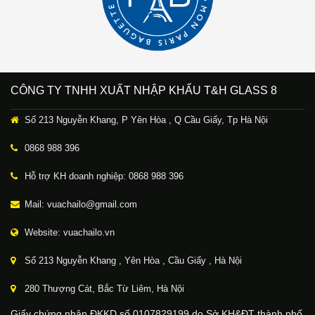
CÔNG TY TNHH XUẤT NHẬP KHẨU T&H GLASS 8
Số 213 Nguyễn Khang, P Yên Hòa , Q Cầu Giấy, Tp Hà Nội
0868 988 396
Hỗ trợ KH doanh nghiệp: 0868 988 396
Mail: vuachailo@gmail.com
Website: vuachailo.vn
Số 213 Nguyễn Khang , Yên Hòa , Cầu Giấy , Hà Nội
280 Thượng Cát, Bắc Từ Liêm, Hà Nội
Giấy chứng nhận ĐKKD số 0107829199 do Sở KH&ĐT thành phố