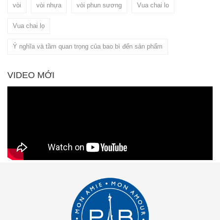
vòi
vòi nhựa
vòi phun sương
Vua chai lo
Vua chai lọ
Ý nghĩa và tầm quan trọng của bao bì đến sản phẩm
VIDEO MỚI