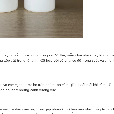
n nay nó vẫn được dùng rộng rãi. Vì thế, mẫu chai nhựa này không ba
xếp cất trong tủ lạnh. Kết hợp với vỏ chai có độ trong suốt và chịu l
n và các cạnh được bo tròn nhằm tạo cảm giác thoải mái khi cầm. Ưu 
đóng gói nhờ những cạnh vuông vức.
trà vải, trà đào cam sả,… sẽ gặp nhiều khó khăn nếu như đựng trong 