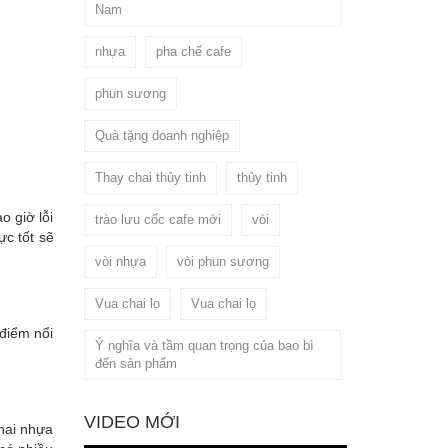
Nam
nhựa
pha chế cafe
phun sương
Quà tặng doanh nghiệp
Thay chai thủy tinh
thủy tinh
o giờ lỗi
trào lưu cốc cafe mới
vòi
ực tốt sẽ
vòi nhựa
vòi phun sương
Vua chai lo
Vua chai lọ
điểm nổi
Ý nghĩa và tầm quan trọng của bao bì
đến sản phẩm
VIDEO MỚI
chai nhựa