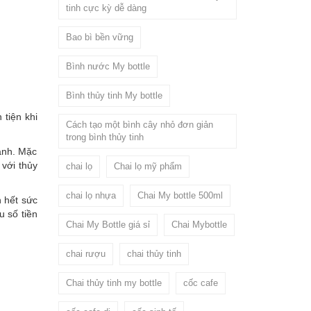
tinh cực kỳ dễ dàng
Bao bì bền vững
Bình nước My bottle
Bình thủy tinh My bottle
 tiện khi
Cách tạo một bình cây nhỏ đơn giản
trong bình thủy tinh
hành. Mặc
 với thủy
chai lọ
Chai lọ mỹ phẩm
chai lọ nhựa
Chai My bottle 500ml
h hết sức
u số tiền
Chai My Bottle giá sỉ
Chai Mybottle
chai rượu
chai thủy tinh
Chai thủy tinh my bottle
cốc cafe