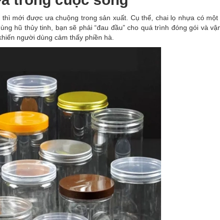
m thì mới được ưa chuộng trong sản xuất. Cụ thể, chai lọ nhựa có mộ
i dùng hũ thủy tinh, bạn sẽ phải “đau đầu” cho quá trình đóng gói và v
ể khiến người dùng cảm thấy phiền hà.