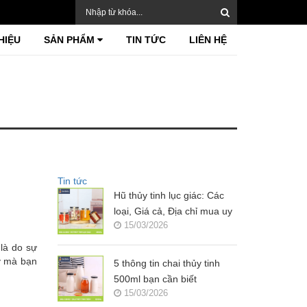
HIỆU
SẢN PHẨM
TIN TỨC
LIÊN HỆ
Tin tức
Hũ thủy tinh lục giác: Các
loại, Giá cả, Địa chỉ mua uy
15/03/2026
tín?
 là do sự
ay mà bạn
5 thông tin chai thủy tinh
500ml bạn cần biết
15/03/2026