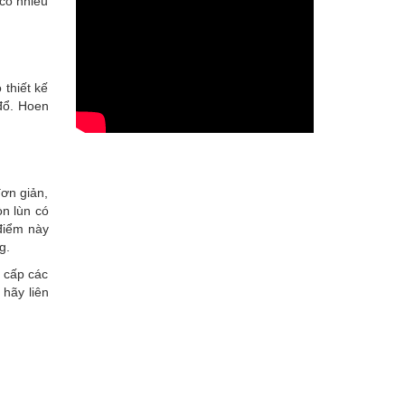
có nhiều
 thiết kế
đổ. Hoen
đơn giản,
òn lùn có
 điểm này
ng.
g cấp các
 hãy liên