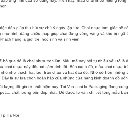
ẽ đáp ứng nhu cầu sử dụng này. Hiện nay, mẫu chai nhựa miệng rộng 
họn.
độc đáo giúp thu hút sự chú ý ngay lập tức. Chai nhựa tam giác sẽ có
 như hình dáng chiếc tháp giúp chai đứng vững vàng và khó bị ngã 
hách hàng là giới trẻ, học sinh và sinh viên.
 bỏ qua đó là chai nhựa tròn lùn. Mẫu mã này hội tụ nhiều yếu tố là 
 mẫu chai nhựa này đều có cảm tình tốt. Bên cạnh đó, mẫu chai nhựa tr
ng nhỏ như thạch hạt lựu, trân châu và hạt đậu đỏ. Nhờ sở hữu những
. Đây là sự lựa chọn hoàn hảo của những cửa hàng kinh doanh đồ uố
hất lượng tốt giá rẻ nhất hiện nay. Tại Vua chai lọ Packaging đang cun
t,... chất lượng bền đẹp nhất. Để được tư vấn chi tiết từng mẫu bạn
 Tp Hà Nội