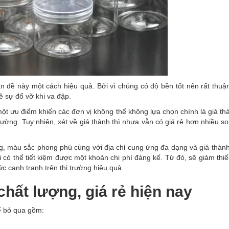
vấn đề này một cách hiệu quả. Bởi vì chúng có độ bền tốt nên rất thuận
ề sự đổ vỡ khi va đập.
ột ưu điểm khiến các đơn vị không thể không lựa chọn chính là giá t
trường. Tuy nhiên, xét về giá thành thì nhựa vẫn có giá rẻ hơn nhiều so
ng, màu sắc phong phú cùng với địa chỉ cung ứng đa dạng và giá thàn
ó thể tiết kiệm được một khoản chi phí đáng kế. Từ đó, sẽ giảm thiể
c cạnh tranh trên thị trường hiệu quả.
chất lượng, giá rẻ hiện nay
ể bỏ qua gồm: