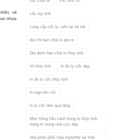
cốc cafe dị
cốc sinh tố
nhắn, vẻ
cốc tủy tinh
hai nhựa
cung cấp cốc ly cafe tại hà nội
dia chi ban chai lo gia re
Dia diem ban chai lo thuy tinh
hũ thủy tinh
In ấn ly cốc đẹp
In ấn ly cốc thủy tinh
In logo lên cốc
In ly cốc làm quà tặng
Mẹo trồng tiểu cảnh trong lọ thủy tinh
trang trí trong nhà cực đẹp
nhà phân phối chai mybottle tại Việt