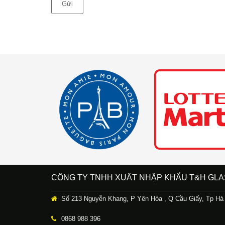
Gửi
CÔNG TY TNHH XUẤT NHẬP KHẨU T&H GLA
Số 213 Nguyễn Khang, P Yên Hòa , Q Cầu Giấy, Tp Hà
0868 988 396