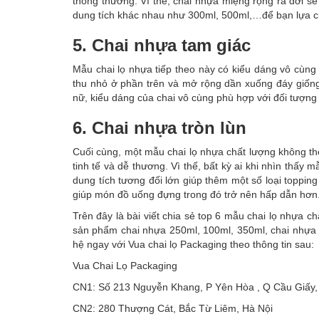
thông thường. Vì thế, chai nhựa miệng rộng ra đời s
dung tích khác nhau như 300ml, 500ml,…để bạn lựa c
5. Chai nhựa tam giác
Mẫu chai lọ nhựa tiếp theo này có kiểu dáng vô cùng 
thu nhỏ ở phần trên và mở rộng dần xuống đáy giống
nữ, kiểu dáng của chai vô cùng phù hợp với đối tượng k
6. Chai nhựa tròn lùn
Cuối cùng, một mẫu chai lọ nhựa chất lượng không thể
tinh tế và dễ thương. Vì thế, bất kỳ ai khi nhìn thấy
dung tích tương đối lớn giúp thêm một số loại toppi
giúp món đồ uống đựng trong đó trở nên hấp dẫn hơn
Trên đây là bài viết chia sẻ top 6 mẫu chai lọ nhựa c
sản phẩm chai nhựa 250ml, 100ml, 350ml, chai nhựa pe
hệ ngay với Vua chai lọ Packaging theo thông tin sau:
Vua Chai Lọ Packaging
CN1: Số 213 Nguyễn Khang, P Yên Hòa , Q Cầu Giấy,
CN2: 280 Thượng Cát, Bắc Từ Liêm, Hà Nội