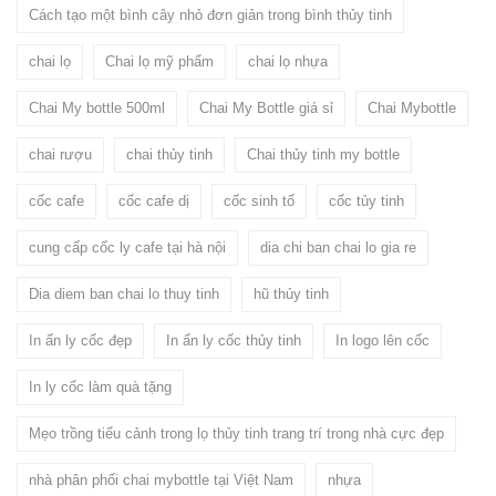
Cách tạo một bình cây nhỏ đơn giản trong bình thủy tinh
chai lọ
Chai lọ mỹ phẩm
chai lọ nhựa
Chai My bottle 500ml
Chai My Bottle giá sỉ
Chai Mybottle
chai rượu
chai thủy tinh
Chai thủy tinh my bottle
cốc cafe
cốc cafe dị
cốc sinh tố
cốc tủy tinh
cung cấp cốc ly cafe tại hà nội
dia chi ban chai lo gia re
Dia diem ban chai lo thuy tinh
hũ thủy tinh
In ấn ly cốc đẹp
In ấn ly cốc thủy tinh
In logo lên cốc
In ly cốc làm quà tặng
Mẹo trồng tiểu cảnh trong lọ thủy tinh trang trí trong nhà cực đẹp
nhà phân phối chai mybottle tại Việt Nam
nhựa