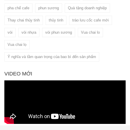
pha chế cafe
phun sương
Quà tặng doanh nghiệp
Thay chai thủy tinh
thủy tinh
trào lưu cốc cafe mới
vòi
vòi nhựa
vòi phun sương
Vua chai lo
Vua chai lọ
Ý nghĩa và tầm quan trọng của bao bì đến sản phẩm
VIDEO MỚI