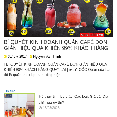
BÍ QUYẾT KINH DOANH QUÁN CAFÉ ĐƠN
GIẢN HIỆU QUẢ KHIẾN 99% KHÁCH HÀNG
QUAY LẠI
30/ 07/ 2017 |
Nguyen Van Thinh
[ BÍ QUYẾT KINH DOANH QUÁN CAFÉ ĐƠN GIẢN HIỆU QUẢ
KHIẾN 99% KHÁCH HÀNG QUAY LẠI ] ►LY ,CỐC Quán của bạn
đã là quán theo kịp xu hướng hiện...
Tin tức
Hũ thủy tinh lục giác: Các loại, Giá cả, Địa
chỉ mua uy tín?
15/03/2026