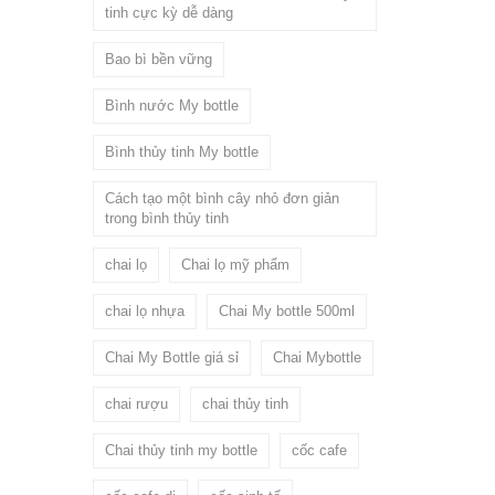
tinh cực kỳ dễ dàng
Bao bì bền vững
Bình nước My bottle
Bình thủy tinh My bottle
Cách tạo một bình cây nhỏ đơn giản
trong bình thủy tinh
chai lọ
Chai lọ mỹ phẩm
chai lọ nhựa
Chai My bottle 500ml
Chai My Bottle giá sỉ
Chai Mybottle
chai rượu
chai thủy tinh
Chai thủy tinh my bottle
cốc cafe