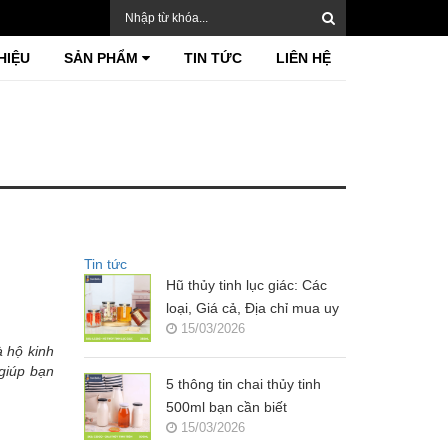
HIỆU
SẢN PHẨM
TIN TỨC
LIÊN HỆ
Tin tức
Hũ thủy tinh lục giác: Các
loại, Giá cả, Địa chỉ mua uy
15/03/2026
tín?
à hộ kinh
 giúp bạn
5 thông tin chai thủy tinh
500ml bạn cần biết
15/03/2026