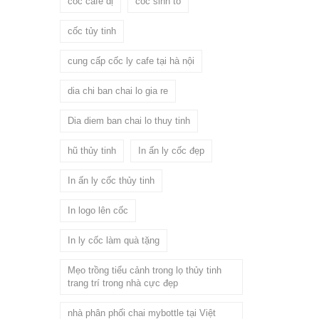
cốc cafe dị
cốc sinh tố
cốc tủy tinh
cung cấp cốc ly cafe tại hà nội
dia chi ban chai lo gia re
Dia diem ban chai lo thuy tinh
hũ thủy tinh
In ấn ly cốc đẹp
In ấn ly cốc thủy tinh
In logo lên cốc
In ly cốc làm quà tặng
Mẹo trồng tiểu cảnh trong lọ thủy tinh
trang trí trong nhà cực đẹp
nhà phân phối chai mybottle tại Việt