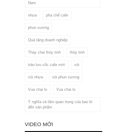
Nam
nhựa
pha chế cafe
phun sương
Quà tặng doanh nghiệp
Thay chai thủy tinh
thủy tinh
trào lưu cốc cafe mới
vòi
vòi nhựa
vòi phun sương
Vua chai lo
Vua chai lọ
Ý nghĩa và tầm quan trọng của bao bì
đến sản phẩm
VIDEO MỚI