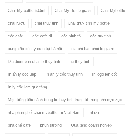
Chai My bottle 500ml
Chai My Bottle giá sỉ
Chai Mybottle
chai rượu
chai thủy tinh
Chai thủy tinh my bottle
cốc cafe
cốc cafe dị
cốc sinh tố
cốc tủy tinh
cung cấp cốc ly cafe tại hà nội
dia chi ban chai lo gia re
Dia diem ban chai lo thuy tinh
hũ thủy tinh
In ấn ly cốc đẹp
In ấn ly cốc thủy tinh
In logo lên cốc
In ly cốc làm quà tặng
Mẹo trồng tiểu cảnh trong lọ thủy tinh trang trí trong nhà cực đẹp
nhà phân phối chai mybottle tại Việt Nam
nhựa
pha chế cafe
phun sương
Quà tặng doanh nghiệp