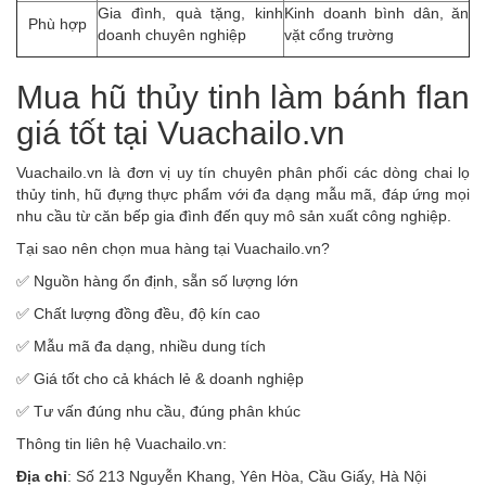
Gia đình, quà tặng, kinh
Kinh doanh bình dân, ăn
Phù hợp
doanh chuyên nghiệp
vặt cổng trường
Mua hũ thủy tinh làm bánh flan
giá tốt tại Vuachailo.vn
Vuachailo.vn là đơn vị uy tín chuyên phân phối các dòng chai lọ
thủy tinh, hũ đựng thực phẩm với đa dạng mẫu mã, đáp ứng mọi
nhu cầu từ căn bếp gia đình đến quy mô sản xuất công nghiệp.
Tại sao nên chọn mua hàng tại Vuachailo.vn?
✅ Nguồn hàng ổn định, sẵn số lượng lớn
✅ Chất lượng đồng đều, độ kín cao
✅ Mẫu mã đa dạng, nhiều dung tích
✅ Giá tốt cho cả khách lẻ & doanh nghiệp
✅ Tư vấn đúng nhu cầu, đúng phân khúc
Thông tin liên hệ Vuachailo.vn:
Địa chỉ
: Số 213 Nguyễn Khang, Yên Hòa, Cầu Giấy, Hà Nội