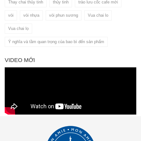
Thay chai thủy tinh
thủy tinh
trào lưu cốc cafe mới
vòi
vòi nhựa
vòi phun sương
Vua chai lo
Vua chai lọ
Ý nghĩa và tầm quan trọng của bao bì đến sản phẩm
VIDEO MỚI