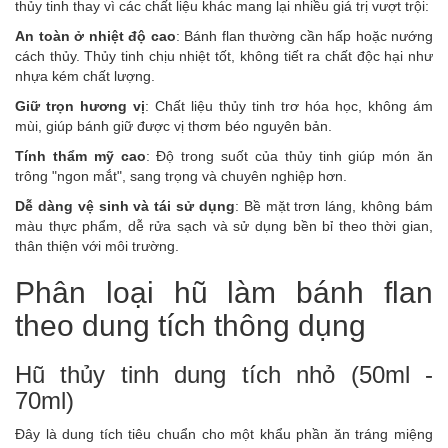
thủy tinh thay vì các chất liệu khác mang lại nhiều giá trị vượt trội:
An toàn ở nhiệt độ cao
: Bánh flan thường cần hấp hoặc nướng
cách thủy. Thủy tinh chịu nhiệt tốt, không tiết ra chất độc hại như
nhựa kém chất lượng.
Giữ trọn hương vị
: Chất liệu thủy tinh trơ hóa học, không ám
mùi, giúp bánh giữ được vị thơm béo nguyên bản.
Tính thẩm mỹ cao
: Độ trong suốt của thủy tinh giúp món ăn
trông "ngon mắt", sang trọng và chuyên nghiệp hơn.
Dễ dàng vệ sinh và tái sử dụng
: Bề mặt trơn láng, không bám
màu thực phẩm, dễ rửa sạch và sử dụng bền bỉ theo thời gian,
thân thiện với môi trường.
Phân loại hũ làm bánh flan
theo dung tích thông dụng
Hũ thủy tinh dung tích nhỏ (50ml -
70ml)
Đây là dung tích tiêu chuẩn cho một khẩu phần ăn tráng miệng