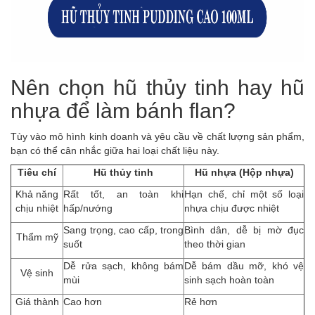
Nên chọn hũ thủy tinh hay hũ
nhựa để làm bánh flan?
Tùy vào mô hình kinh doanh và yêu cầu về chất lượng sản phẩm,
bạn có thể cân nhắc giữa hai loại chất liệu này.
Tiêu chí
Hũ thủy tinh
Hũ nhựa (Hộp nhựa)
Khả năng
Rất tốt, an toàn khi
Hạn chế, chỉ một số loại
chịu nhiệt
hấp/nướng
nhựa chịu được nhiệt
Sang trọng, cao cấp, trong
Bình dân, dễ bị mờ đục
Thẩm mỹ
suốt
theo thời gian
Dễ rửa sạch, không bám
Dễ bám dầu mỡ, khó vệ
Vệ sinh
mùi
sinh sạch hoàn toàn
Giá thành
Cao hơn
Rẻ hơn