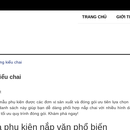
TRANG CHỦ
GIỚI T
ng kiểu chai
iểu chai
t
ẫu phụ kiện được các đơn vị sản xuất và đóng gói ưu tiên lựa chọn 
 danh sách này giúp bạn dễ dàng phối hợp nắp chai với nhiều hình d
tối ưu quy trình đóng gói. Khám phá ngay!
à phụ kiện nắp vặn phổ biến