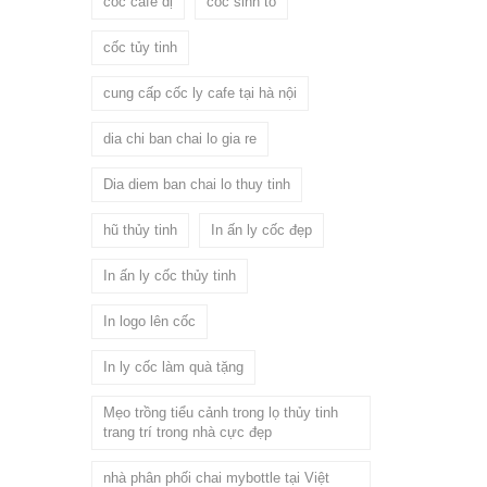
cốc cafe dị
cốc sinh tố
cốc tủy tinh
cung cấp cốc ly cafe tại hà nội
dia chi ban chai lo gia re
Dia diem ban chai lo thuy tinh
hũ thủy tinh
In ấn ly cốc đẹp
In ấn ly cốc thủy tinh
In logo lên cốc
In ly cốc làm quà tặng
Mẹo trồng tiểu cảnh trong lọ thủy tinh
trang trí trong nhà cực đẹp
nhà phân phối chai mybottle tại Việt