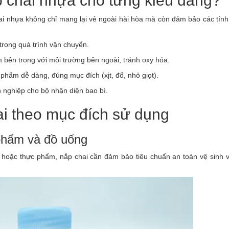
 chai nhựa cho từng kiểu dáng?
hai nhựa không chỉ mang lại vẻ ngoài hài hòa mà còn đảm bảo các tín
 trong quá trình vận chuyển.
 bên trong với môi trường bên ngoài, tránh oxy hóa.
phẩm dễ dàng, đúng mục đích (xịt, đổ, nhỏ giọt).
 nghiệp cho bộ nhận diện bao bì.
ai theo mục đích sử dụng
phẩm và đồ uống
 hoặc thực phẩm, nắp chai cần đảm bảo tiêu chuẩn an toàn vệ sinh v