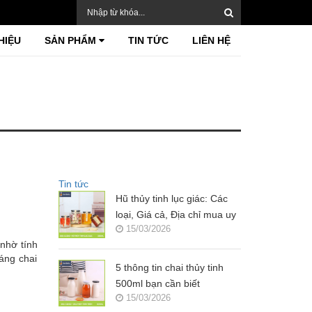
HIỆU
SẢN PHẨM
TIN TỨC
LIÊN HỆ
Tin tức
Hũ thủy tinh lục giác: Các
loại, Giá cả, Địa chỉ mua uy
15/03/2026
tín?
nhờ tính
áng chai
5 thông tin chai thủy tinh
500ml bạn cần biết
15/03/2026