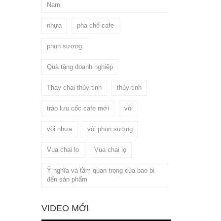
Nam
nhựa
pha chế cafe
phun sương
Quà tặng doanh nghiệp
Thay chai thủy tinh
thủy tinh
trào lưu cốc cafe mới
vòi
vòi nhựa
vòi phun sương
Vua chai lo
Vua chai lọ
Ý nghĩa và tầm quan trọng của bao bì
đến sản phẩm
VIDEO MỚI