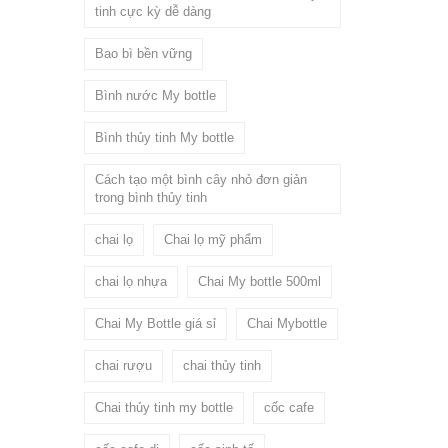
tinh cực kỳ dễ dàng
Bao bì bền vững
Bình nước My bottle
Bình thủy tinh My bottle
Cách tạo một bình cây nhỏ đơn giản
trong bình thủy tinh
chai lọ
Chai lọ mỹ phẩm
chai lọ nhựa
Chai My bottle 500ml
Chai My Bottle giá sỉ
Chai Mybottle
chai rượu
chai thủy tinh
Chai thủy tinh my bottle
cốc cafe