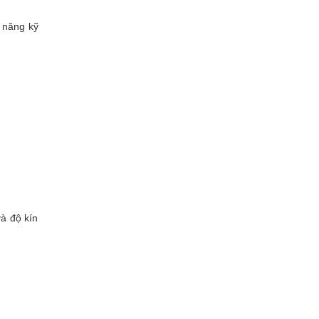
h năng kỹ
à độ kín