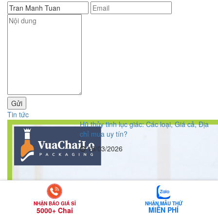
Gửi
Tin tức
Hũ thủy tinh lục giác: Các loại, Giá cả, Địa
chỉ mua uy tín?
15/03/2026
NHẬN MẪU THỬ
NHẬN BÁO GIÁ SỈ
MIỄN PHÍ
5000+ Chai