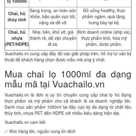
lọ 1000ml
Sang trọng, an toàn sức
Đồ uống healthy, thực
Chai, hũ
khỏe, bảo quản cực tốt,
phẩm ngâm, quà tặng,
thủy tinh
nặng và dễ vỡ.
trưng bày tại kệ.
Chai, hũ
Nhẹ, bền, khó vỡ, giá
Kinh doanh online (ship xa),
nhựa
thành rẻ, dễ vận chuyển
thực phẩm khô, hóa mỹ
(PET/HDPE)
đi xa.
phẩm, dược phẩm.
Vuachailo.vn cung cấp đầy đủ các giải pháp trên, hỗ trợ tư vấn kỹ
thuật để khách hàng chọn được mẫu mã ưng ý nhất.
Mua chai lọ 1000ml đa dạng
mẫu mã tại Vuachailo.vn
Vuachailo.vn là đơn vị uy tín chuyên cung cấp chai lọ hũ đựng
thực phẩm và mỹ phẩm cho cả khách lẻ và doanh nghiệp lớn.
Danh mục sản phẩm 1000ml tại đây cực kỳ đa dạng từ chất liệu
thủy tinh, nhựa PET đến HDPE với nhiều kiểu dáng hiện đại.
Vuachailo.vn cam kết:
✅ Kho hàng lớn, nguồn cung ổn định