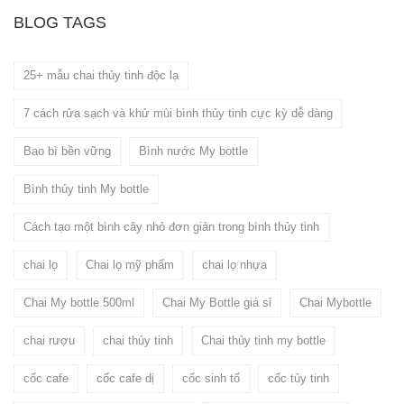
BLOG TAGS
25+ mẫu chai thủy tinh độc lạ
7 cách rửa sạch và khử mùi bình thủy tinh cực kỳ dễ dàng
Bao bì bền vững
Bình nước My bottle
Bình thủy tinh My bottle
Cách tạo một bình cây nhỏ đơn giản trong bình thủy tinh
chai lọ
Chai lọ mỹ phẩm
chai lọ nhựa
Chai My bottle 500ml
Chai My Bottle giá sỉ
Chai Mybottle
chai rượu
chai thủy tinh
Chai thủy tinh my bottle
cốc cafe
cốc cafe dị
cốc sinh tố
cốc tủy tinh