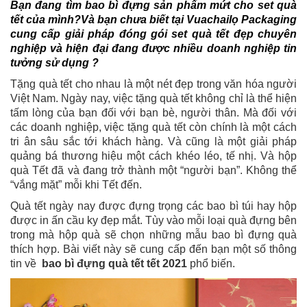
Bạn đang tìm bao bì đựng sản phẩm mứt cho set quà
tết của mình?
Và bạn chưa biết tại Vuachailọ Packaging
cung cấp giải pháp đóng gói set quà tết đẹp chuyên
nghiệp và hiện đại
đang được nhiều doanh nghiệp tin
tưởng sử dụng ?
Tặng quà tết cho nhau là một nét đẹp trong văn hóa người
Việt Nam. Ngày nay, việc tặng quà tết không chỉ là thể hiện
tấm lòng của bạn đối với bạn bè, người thân. Mà đối với
các doanh nghiệp, việc tặng quà tết còn chính là một cách
tri ân sâu sắc tới khách hàng. Và cũng là một giải pháp
quảng bá thương hiệu một cách khéo léo, tế nhị.
Và hộp
quà Tết đã và đang trở thành một “người bạn”. Không thể
“vắng mặt” mỗi khi Tết đến.
Quà tết ngày nay được đựng trọng các bao bì túi hay hộp
được in ấn cầu ky đẹp mắt. Tùy vào mỗi loại quà đựng bên
trong mà hộp quà sẽ chọn những mẫu bao bì đựng quà
thích hợp. Bài viết này sẽ cung cấp đến bạn một số thông
tin về
bao bì đựng quà tết tết 2021
phổ biến.