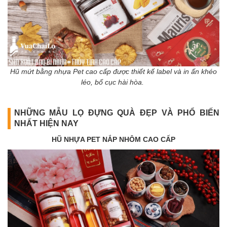
Hũ mứt bằng nhựa Pet cao cấp được thiết kế label và in ấn khéo
léo, bố cục hài hòa.
NHỮNG MẪU LỌ ĐỰNG QUÀ ĐẸP VÀ PHỔ BIẾN
NHẤT HIỆN NAY
HŨ NHỰA PET NẮP NHÔM CAO CẤP