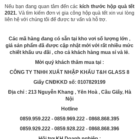
Nếu bạn đang quan tâm đến các
kích thước hộp quà tết
2021.
Và tìm kiếm đơn vị gia công hộp quà tết xin vui lòng
liên hệ với chúng tôi để được tư vấn và hỗ trợ.
Các mã hàng đang có sẵn tại kho vơi số lượng lớn ,
giá sản phẩm đã được cập nhật mới với rất nhiều mức
chiết khấu ưu đãi , cho cả khách hàng mua sỉ và lẻ.
Mời quý khách thăm mua tại :
CÔNG TY TNHH XUẤT NHẬP KHẨU T&H GLASS 8
Giấy CNĐKKD số: 0107829199
Địa chỉ : 213 Nguyễn Khang , Yên Hoà , Cầu Giấy, Hà
Nội
Hotline
0859.959.222 - 0859.969.222 - 0868.868.395
0859.929.222 - 0859.928.222 - 0868.868.396
Hõi trợ KH Doanh nghiệp :