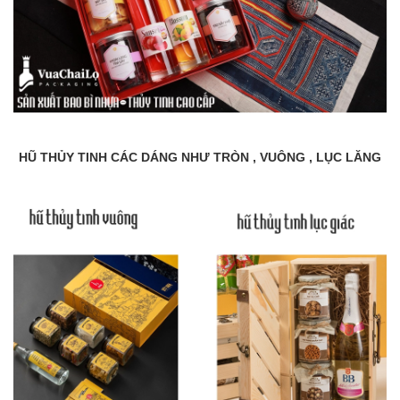
HŨ THỦY TINH CÁC DÁNG NHƯ TRÒN , VUÔNG , LỤC LĂNG