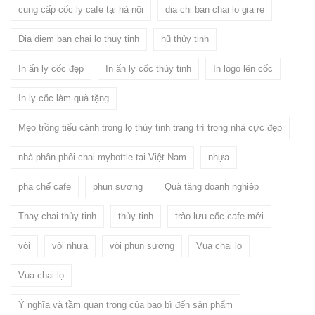
cung cấp cốc ly cafe tại hà nội
dia chi ban chai lo gia re
Dia diem ban chai lo thuy tinh
hũ thủy tinh
In ấn ly cốc đẹp
In ấn ly cốc thủy tinh
In logo lên cốc
In ly cốc làm quà tặng
Mẹo trồng tiểu cảnh trong lọ thủy tinh trang trí trong nhà cực đẹp
nhà phân phối chai mybottle tại Việt Nam
nhựa
pha chế cafe
phun sương
Quà tặng doanh nghiệp
Thay chai thủy tinh
thủy tinh
trào lưu cốc cafe mới
vòi
vòi nhựa
vòi phun sương
Vua chai lo
Vua chai lọ
Ý nghĩa và tầm quan trọng của bao bì đến sản phẩm