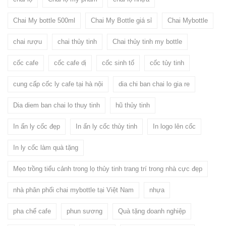
Chai My bottle 500ml
Chai My Bottle giá sỉ
Chai Mybottle
chai rượu
chai thủy tinh
Chai thủy tinh my bottle
cốc cafe
cốc cafe dị
cốc sinh tố
cốc tủy tinh
cung cấp cốc ly cafe tại hà nội
dia chi ban chai lo gia re
Dia diem ban chai lo thuy tinh
hũ thủy tinh
In ấn ly cốc đẹp
In ấn ly cốc thủy tinh
In logo lên cốc
In ly cốc làm quà tặng
Mẹo trồng tiểu cảnh trong lọ thủy tinh trang trí trong nhà cực đẹp
nhà phân phối chai mybottle tại Việt Nam
nhựa
pha chế cafe
phun sương
Quà tặng doanh nghiệp