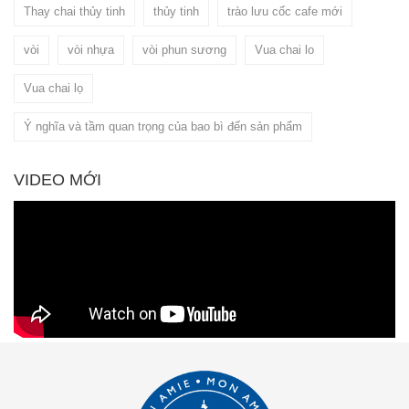
Thay chai thủy tinh
thủy tinh
trào lưu cốc cafe mới
vòi
vòi nhựa
vòi phun sương
Vua chai lo
Vua chai lọ
Ý nghĩa và tầm quan trọng của bao bì đến sản phẩm
VIDEO MỚI