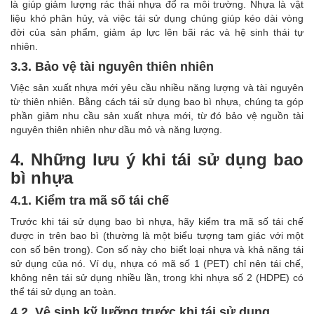
là giúp giảm lượng rác thải nhựa đổ ra môi trường. Nhựa là vật
liệu khó phân hủy, và việc tái sử dụng chúng giúp kéo dài vòng
đời của sản phẩm, giảm áp lực lên bãi rác và hệ sinh thái tự
nhiên.
3.3. Bảo vệ tài nguyên thiên nhiên
Việc sản xuất nhựa mới yêu cầu nhiều năng lượng và tài nguyên
từ thiên nhiên. Bằng cách tái sử dụng bao bì nhựa, chúng ta góp
phần giảm nhu cầu sản xuất nhựa mới, từ đó bảo vệ nguồn tài
nguyên thiên nhiên như dầu mỏ và năng lượng.
4. Những lưu ý khi tái sử dụng bao
bì nhựa
4.1. Kiểm tra mã số tái chế
Trước khi tái sử dụng bao bì nhựa, hãy kiểm tra mã số tái chế
được in trên bao bì (thường là một biểu tượng tam giác với một
con số bên trong). Con số này cho biết loại nhựa và khả năng tái
sử dụng của nó. Ví dụ, nhựa có mã số 1 (PET) chỉ nên tái chế,
không nên tái sử dụng nhiều lần, trong khi nhựa số 2 (HDPE) có
thể tái sử dụng an toàn.
4.2. Vệ sinh kỹ lưỡng trước khi tái sử dụng