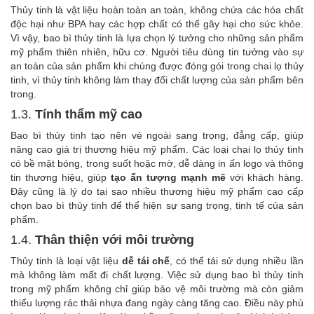
Thủy tinh là vật liệu hoàn toàn an toàn, không chứa các hóa chất
độc hại như BPA hay các hợp chất có thể gây hại cho sức khỏe.
Vì vậy, bao bì thủy tinh là lựa chọn lý tưởng cho những sản phẩm
mỹ phẩm thiên nhiên, hữu cơ. Người tiêu dùng tin tưởng vào sự
an toàn của sản phẩm khi chúng được đóng gói trong chai lọ thủy
tinh, vì thủy tinh không làm thay đổi chất lượng của sản phẩm bên
trong.
1.3.
Tính thẩm mỹ cao
Bao bì thủy tinh tạo nên vẻ ngoài sang trọng, đẳng cấp, giúp
nâng cao giá trị thương hiệu mỹ phẩm. Các loại chai lọ thủy tinh
có bề mặt bóng, trong suốt hoặc mờ, dễ dàng in ấn logo và thông
tin thương hiệu, giúp
tạo ấn tượng mạnh mẽ
với khách hàng.
Đây cũng là lý do tại sao nhiều thương hiệu mỹ phẩm cao cấp
chọn bao bì thủy tinh để thể hiện sự sang trọng, tinh tế của sản
phẩm.
1.4.
Thân thiện với môi trường
Thủy tinh là loại vật liệu
dễ tái chế
, có thể tái sử dụng nhiều lần
mà không làm mất đi chất lượng. Việc sử dụng bao bì thủy tinh
trong mỹ phẩm không chỉ giúp bảo vệ môi trường mà còn giảm
thiểu lượng rác thải nhựa đang ngày càng tăng cao. Điều này phù