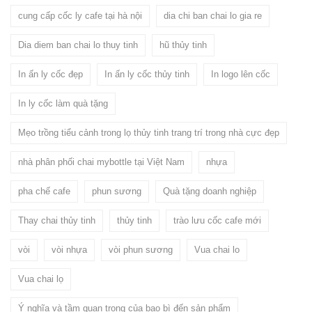
cung cấp cốc ly cafe tại hà nội
dia chi ban chai lo gia re
Dia diem ban chai lo thuy tinh
hũ thủy tinh
In ấn ly cốc đẹp
In ấn ly cốc thủy tinh
In logo lên cốc
In ly cốc làm quà tặng
Mẹo trồng tiểu cảnh trong lọ thủy tinh trang trí trong nhà cực đẹp
nhà phân phối chai mybottle tại Việt Nam
nhựa
pha chế cafe
phun sương
Quà tặng doanh nghiệp
Thay chai thủy tinh
thủy tinh
trào lưu cốc cafe mới
vòi
vòi nhựa
vòi phun sương
Vua chai lo
Vua chai lọ
Ý nghĩa và tầm quan trọng của bao bì đến sản phẩm