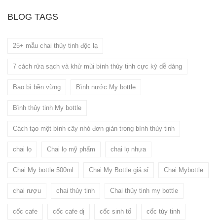
BLOG TAGS
25+ mẫu chai thủy tinh độc lạ
7 cách rửa sạch và khử mùi bình thủy tinh cực kỳ dễ dàng
Bao bì bền vững
Bình nước My bottle
Bình thủy tinh My bottle
Cách tạo một bình cây nhỏ đơn giản trong bình thủy tinh
chai lọ
Chai lọ mỹ phẩm
chai lọ nhựa
Chai My bottle 500ml
Chai My Bottle giá sỉ
Chai Mybottle
chai rượu
chai thủy tinh
Chai thủy tinh my bottle
cốc cafe
cốc cafe dị
cốc sinh tố
cốc tủy tinh