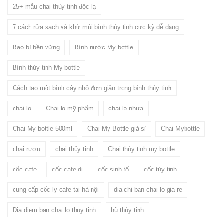
25+ mẫu chai thủy tinh độc lạ
7 cách rửa sạch và khử mùi bình thủy tinh cực kỳ dễ dàng
Bao bì bền vững
Bình nước My bottle
Bình thủy tinh My bottle
Cách tạo một bình cây nhỏ đơn giản trong bình thủy tinh
chai lọ
Chai lọ mỹ phẩm
chai lọ nhựa
Chai My bottle 500ml
Chai My Bottle giá sỉ
Chai Mybottle
chai rượu
chai thủy tinh
Chai thủy tinh my bottle
cốc cafe
cốc cafe dị
cốc sinh tố
cốc tủy tinh
cung cấp cốc ly cafe tại hà nội
dia chi ban chai lo gia re
Dia diem ban chai lo thuy tinh
hũ thủy tinh