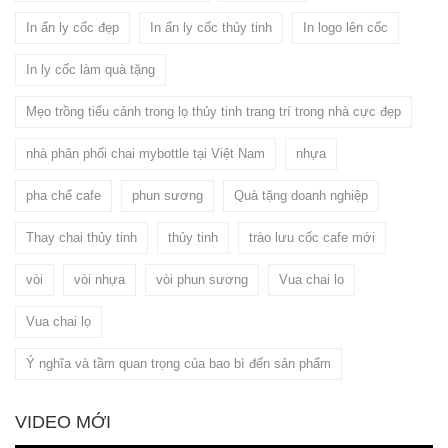
In ấn ly cốc đẹp
In ấn ly cốc thủy tinh
In logo lên cốc
In ly cốc làm quà tặng
Mẹo trồng tiểu cảnh trong lọ thủy tinh trang trí trong nhà cực đẹp
nhà phân phối chai mybottle tại Việt Nam
nhựa
pha chế cafe
phun sương
Quà tặng doanh nghiệp
Thay chai thủy tinh
thủy tinh
trào lưu cốc cafe mới
vòi
vòi nhựa
vòi phun sương
Vua chai lo
Vua chai lọ
Ý nghĩa và tầm quan trọng của bao bì đến sản phẩm
VIDEO MỚI