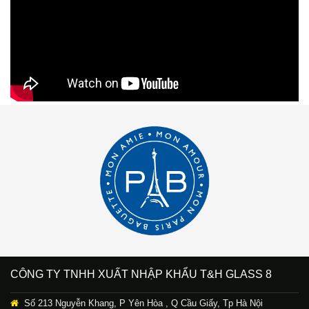
CÔNG TY TNHH XUẤT NHẬP KHẨU T&H GLASS 8
Số 213 Nguyễn Khang, P Yên Hòa , Q Cầu Giấy, Tp Hà Nội