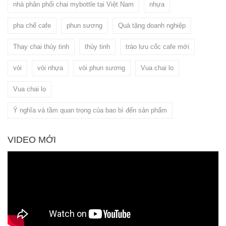
nhà phân phối chai mybottle tại Việt Nam
nhựa
pha chế cafe
phun sương
Quà tặng doanh nghiệp
Thay chai thủy tinh
thủy tinh
trào lưu cốc cafe mới
vòi
vòi nhựa
vòi phun sương
Vua chai lo
Vua chai lọ
Ý nghĩa và tầm quan trọng của bao bì đến sản phẩm
VIDEO MỚI