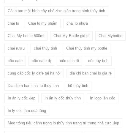
Cách tạo một bình cây nhỏ đơn giản trong bình thủy tinh
chai lọ
Chai lọ mỹ phẩm
chai lọ nhựa
Chai My bottle 500ml
Chai My Bottle giá sỉ
Chai Mybottle
chai rượu
chai thủy tinh
Chai thủy tinh my bottle
cốc cafe
cốc cafe dị
cốc sinh tố
cốc tủy tinh
cung cấp cốc ly cafe tại hà nội
dia chi ban chai lo gia re
Dia diem ban chai lo thuy tinh
hũ thủy tinh
In ấn ly cốc đẹp
In ấn ly cốc thủy tinh
In logo lên cốc
In ly cốc làm quà tặng
Mẹo trồng tiểu cảnh trong lọ thủy tinh trang trí trong nhà cực đẹp