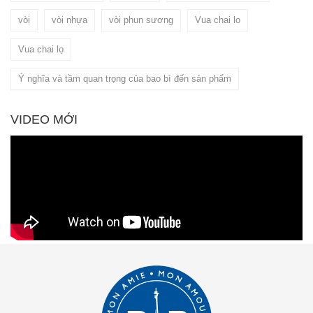
vòi
vòi nhựa
vòi phun sương
Vua chai lo
Vua chai lọ
Ý nghĩa và tầm quan trọng của bao bì đến sản phẩm
VIDEO MỚI