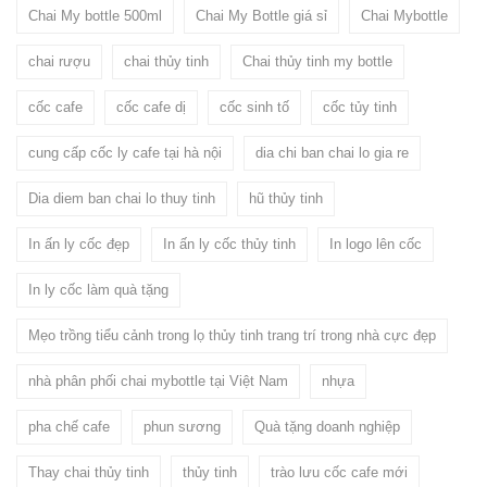
Chai My bottle 500ml
Chai My Bottle giá sỉ
Chai Mybottle
chai rượu
chai thủy tinh
Chai thủy tinh my bottle
cốc cafe
cốc cafe dị
cốc sinh tố
cốc tủy tinh
cung cấp cốc ly cafe tại hà nội
dia chi ban chai lo gia re
Dia diem ban chai lo thuy tinh
hũ thủy tinh
In ấn ly cốc đẹp
In ấn ly cốc thủy tinh
In logo lên cốc
In ly cốc làm quà tặng
Mẹo trồng tiểu cảnh trong lọ thủy tinh trang trí trong nhà cực đẹp
nhà phân phối chai mybottle tại Việt Nam
nhựa
pha chế cafe
phun sương
Quà tặng doanh nghiệp
Thay chai thủy tinh
thủy tinh
trào lưu cốc cafe mới